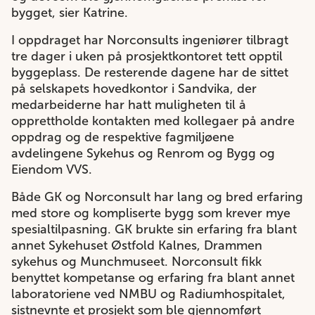
bygget, sier Katrine.
I oppdraget har Norconsults ingeniører tilbragt
tre dager i uken på prosjektkontoret tett opptil
byggeplass. De resterende dagene har de sittet
på selskapets hovedkontor i Sandvika, der
medarbeiderne har hatt muligheten til å
opprettholde kontakten med kollegaer på andre
oppdrag og de respektive fagmiljøene
avdelingene Sykehus og Renrom og Bygg og
Eiendom VVS.
Både GK og Norconsult har lang og bred erfaring
med store og kompliserte bygg som krever mye
spesialtilpasning. GK brukte sin erfaring fra blant
annet Sykehuset Østfold Kalnes, Drammen
sykehus og Munchmuseet. Norconsult fikk
benyttet kompetanse og erfaring fra blant annet
laboratoriene ved NMBU og Radiumhospitalet,
sistnevnte et prosjekt som ble gjennomført