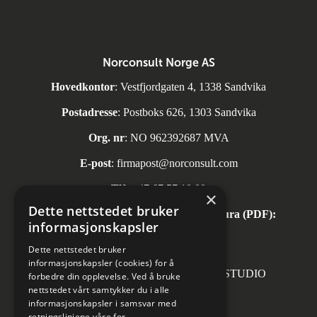
Norconsult Norge AS
Hovedkontor
: Vestfjordgaten 4, 1338 Sandvika
Postadresse
: Postboks 626, 1303 Sandvika
Org. nr
: NO 962392687 MVA
E-post
:
firmapost@norconsult.com
Tlf:
+47 67 57 10 00
×
Dette nettstedet bruker
Automatisk mottak av inngående faktura (PDF):
informasjonskapsler
invoice.no@norconsult.com
Dette nettstedet bruker
informasjonskapsler (cookies) for å
Forsidefoto: RASMUS HJORTSHOJ STUDIO
forbedre din opplevelse. Ved å bruke
nettstedet vårt samtykker du i alle
informasjonskapsler i samsvar med
retningslinjene våre for