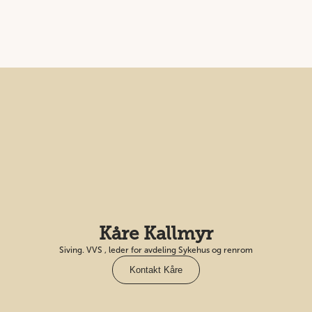
Kåre Kallmyr
Siving. VVS , leder for avdeling Sykehus og renrom
Kontakt Kåre