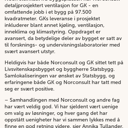
detaljprosjektert ventilasjon for GK - en
omfattende jobb i et bygg på 97.500
kvadratmeter. GKs leveranse i prosjektet
inkluderer blant annet kjøling, ventilasjon,
inneklima og klimastyring.
Oppdraget er
avansert, da betydelige deler av bygget er satt av
til forsknings- og undervisningslaboratorier med
svært avansert utstyr.
Heldigvis har både Norconsult og GK sittet tett på
Livsvitenskapsbygget og byggherre Statsbygg.
Samlokaliseringen var ønsket av Statsbygg, og
erfaringene både GK og Norconsult har tatt med
seg er svært positive.
– Samhandlingen med Norconsult og andre fag
har vært veldig god. Vi har sjeldent vært uenige
om valg av løsninger, og hver gang det har
oppstått uenigheter har vi sammen lykkes med å
finne en god retning videre, sier Annika Tullander,