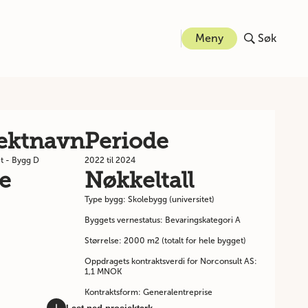
Meny
Søk
jektnavn
Periode
t - Bygg D
2022 til 2024
e
Nøkkeltall
Type bygg: Skolebygg (universitet)
Byggets vernestatus: Bevaringskategori A
Størrelse: 2000 m2 (totalt for hele bygget)
Oppdragets kontraktsverdi for Norconsult AS:
1,1 MNOK
Kontraktsform: Generalentreprise