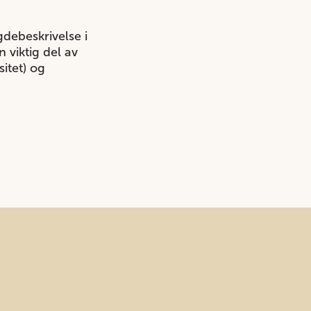
debeskrivelse i
 viktig del av
itet) og