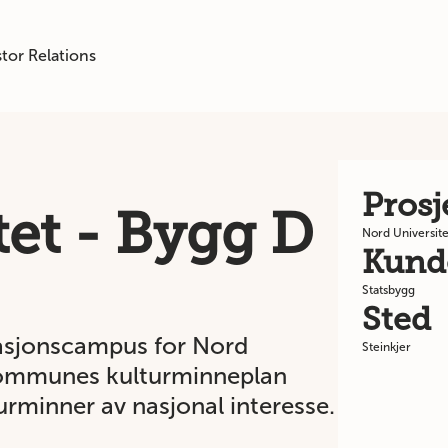
tor Relations
Pros
et - Bygg D
Nord Universite
Kund
Statsbygg
Sted
vasjonscampus for Nord
Steinkjer
s kommunes kulturminneplan
urminner av nasjonal interesse.