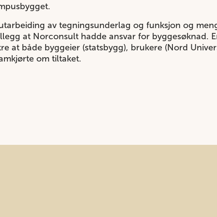
ampusbygget.
 utarbeiding av tegningsunderlag og funksjon og meng
tillegg at Norconsult hadde ansvar for byggesøknad. En
kre at både byggeier (statsbygg), brukere (Nord Univers
mkjørte om tiltaket.