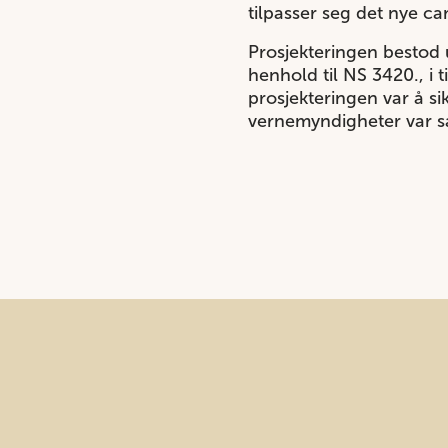
tilpasser seg det nye c
Prosjekteringen bestod
henhold til NS 3420., i 
prosjekteringen var å si
vernemyndigheter var sa