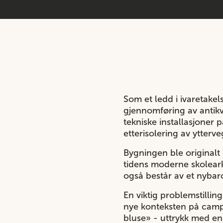
Som et ledd i ivaretake
gjennomføring av antikva
tekniske installasjoner 
etterisolering av ytterv
Bygningen ble originalt 
tidens moderne skoleark
også består av et nybar
En viktig problemstilli
nye konteksten på campu
bluse» - uttrykk med en