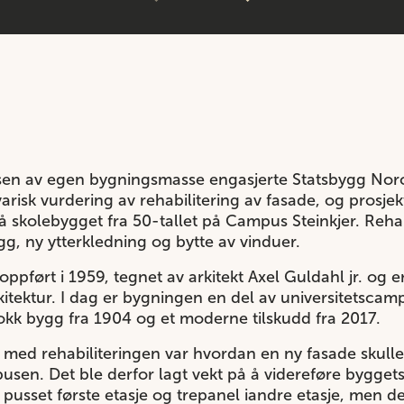
lsen av egen bygningsmasse engasjerte Statsbygg Norc
risk vurdering av rehabilitering av fasade, og prosje
på skolebygget fra 50-tallet på Campus Steinkjer. Reha
egg, ny ytterkledning og bytte av vinduer.
oppført i 1959, tegnet av arkitekt Axel Guldahl jr. og 
itektur. I dag er bygningen en del av universitetscam
okk bygg fra 1904 og et moderne tilskudd fra 2017.
ng med rehabiliteringen var hvordan en ny fasade sku
sen. Det ble derfor lagt vekt på å videreføre byggets 
 pusset første etasje og trepanel iandre etasje, men d