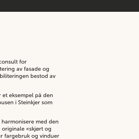
onsult for
ktering av fasade og
biliteringen bestod av
er et eksempel på den
pusen i Steinkjer som
lle harmonisere med den
originale «skjørt og
er fargebruk og vinduer