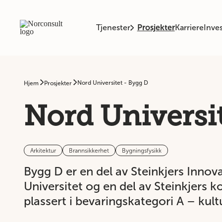
Tjenester
Prosjekter
Karriere
Inves
Nord Universitet - Bygg D
Hjem
Prosjekter
Nord Universit
Arkitektur
Brannsikkerhet
Bygningsfysikk
Bygg D er en del av Steinkjers Inno
Universitet og en del av Steinkjer
plassert i bevaringskategori A – kult