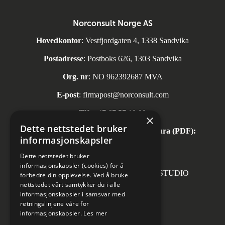
Norconsult Norge AS
Hovedkontor
: Vestfjordgaten 4, 1338 Sandvika
Postadresse
: Postboks 626, 1303 Sandvika
Org. nr
: NO 962392687 MVA
E-post
:
firmapost@norconsult.com
Tlf:
+47 67 57 10 00
×
Dette nettstedet bruker
Automatisk mottak av inngående faktura (PDF):
informasjonskapsler
invoice.no@norconsult.com
Dette nettstedet bruker
informasjonskapsler (cookies) for å
Forsidefoto: RASMUS HJORTSHOJ STUDIO
forbedre din opplevelse. Ved å bruke
nettstedet vårt samtykker du i alle
informasjonskapsler i samsvar med
retningslinjene våre for
informasjonskapsler.
Les mer
Sosiale medier