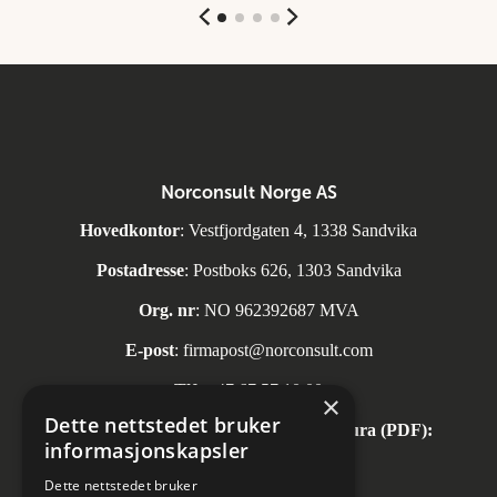
Norconsult Norge AS
Hovedkontor
: Vestfjordgaten 4, 1338 Sandvika
Postadresse
: Postboks 626, 1303 Sandvika
Org. nr
: NO 962392687 MVA
E-post
:
firmapost@norconsult.com
Tlf:
+47 67 57 10 00
×
Dette nettstedet bruker
Automatisk mottak av inngående faktura (PDF):
informasjonskapsler
invoice.no@norconsult.com
Dette nettstedet bruker