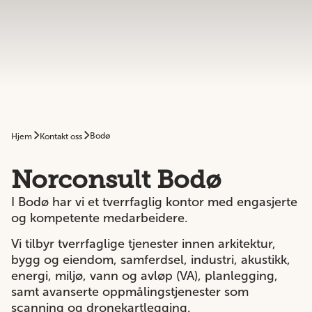
Bodø
Hjem
Kontakt oss
Norconsult Bodø
I Bodø har vi et tverrfaglig kontor med engasjerte
og kompetente medarbeidere.
Vi tilbyr tverrfaglige tjenester innen
arkitektur
,
bygg og eiendom
,
samferdsel
,
industri
,
akustikk
,
energi
,
miljø
,
vann og avløp (VA
), planlegging,
samt avanserte oppmålingstjenester som
scanning og dronekartlegging.