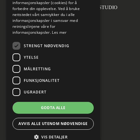
informasjonskapsler (cookies) for å
Forsidefoto: RASMUS HJORTSHOJ STUDIO
forbedre din opplevelse. Ved å bruke
nettstedet vårt samtykker du i alle
informasjonskapsler i samsvar med
retningslinjene våre for
informasjonskapsler.
Les mer
Sosiale medier
STRENGT NØDVENDIG
YTELSE
MÅLRETTING
Informasjon om personvern
Cookies innstillinger
FUNKSJONALITET
UGRADERT
GODTA ALLE
AVVIS ALLE UTENOM NØDVENDIGE
VIS DETALJER