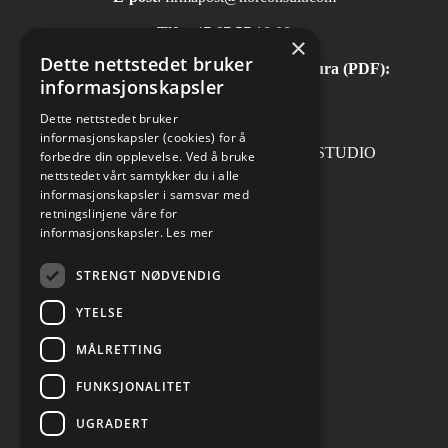
Tlf:
+47 67 57 10 00
×
Dette nettstedet bruker
Automatisk mottak av inngående faktura (PDF):
informasjonskapsler
invoice.no@norconsult.com
Dette nettstedet bruker
informasjonskapsler (cookies) for å
Forsidefoto: RASMUS HJORTSHOJ STUDIO
forbedre din opplevelse. Ved å bruke
nettstedet vårt samtykker du i alle
informasjonskapsler i samsvar med
retningslinjene våre for
informasjonskapsler.
Les mer
Sosiale medier
STRENGT NØDVENDIG
YTELSE
MÅLRETTING
Informasjon om personvern
Cookies innstillinger
FUNKSJONALITET
UGRADERT