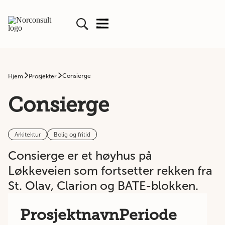
Consierge
Hjem
Prosjekter
Consierge
Arkitektur
Bolig og fritid
Consierge er et høyhus på
Løkkeveien som fortsetter rekken fra
St. Olav, Clarion og BATE-blokken.
Prosjektnavn
Periode