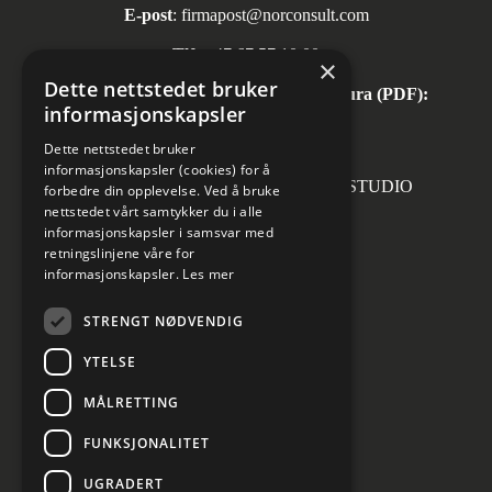
E-post
:
firmapost@norconsult.com
Tlf:
+47 67 57 10 00
×
Dette nettstedet bruker
Automatisk mottak av inngående faktura (PDF):
informasjonskapsler
invoice.no@norconsult.com
Dette nettstedet bruker
informasjonskapsler (cookies) for å
Forsidefoto: RASMUS HJORTSHOJ STUDIO
forbedre din opplevelse. Ved å bruke
nettstedet vårt samtykker du i alle
informasjonskapsler i samsvar med
retningslinjene våre for
informasjonskapsler.
Les mer
Sosiale medier
STRENGT NØDVENDIG
YTELSE
MÅLRETTING
Informasjon om personvern
Cookies innstillinger
FUNKSJONALITET
UGRADERT