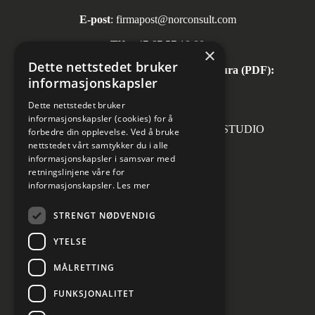
E-post
:
firmapost@norconsult.com
Tlf:
+47 67 57 10 00
×
Dette nettstedet bruker
Automatisk mottak av inngående faktura (PDF):
informasjonskapsler
invoice.no@norconsult.com
Dette nettstedet bruker
informasjonskapsler (cookies) for å
Forsidefoto: RASMUS HJORTSHOJ STUDIO
forbedre din opplevelse. Ved å bruke
nettstedet vårt samtykker du i alle
informasjonskapsler i samsvar med
retningslinjene våre for
informasjonskapsler.
Les mer
Sosiale medier
STRENGT NØDVENDIG
YTELSE
MÅLRETTING
Informasjon om personvern
Cookies innstillinger
FUNKSJONALITET