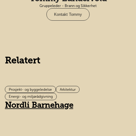
Gruppeleder - Brann og Sikkerhet
Kontakt Tommy
Relatert
Prosjekt- og byggeledelse
Arkitektur
H
Energi- og miljørådgivning
Nordli Barnehage
t