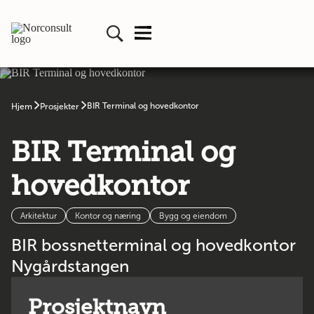
BIR Terminal og hovedkontor
Hjem
Prosjekter
BIR Terminal og
hovedkontor
Arkitektur
Kontor og næring
Bygg og eiendom
BIR bossnetterminal og hovedkontor
Nygårdstangen
Prosjektnavn