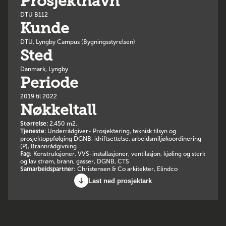
Prosjektnavn
DTU B112
Kunde
DTU, Lyngby Campus (Bygningsstyrelsen)
Sted
Danmark, Lyngby
Periode
2019 til 2022
Nøkkeltall
Størrelse:
2.450 m2.
Tjeneste:
Underrådgiver- Prosjektering, teknisk tilsyn og
prosjektoppfølging DGNB, idriftsettelse, arbeidsmiljøkoordinering
(P), Brannrådgivning
Fag
: Konstruksjoner, VVS-installasjoner, ventilasjon, kjøling og sterk
og lav strøm, brann, gasser, DGNB, CTS
Samarbeidspartner
: Christensen & Co arkitekter, Elindco
Last ned prosjektark