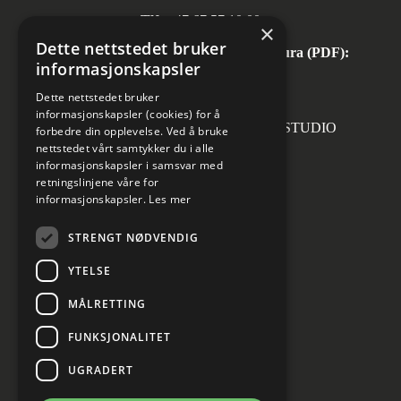
Tlf:
+47 67 57 10 00
×
Dette nettstedet bruker
Automatisk mottak av inngående faktura (PDF):
informasjonskapsler
invoice.no@norconsult.com
Dette nettstedet bruker
informasjonskapsler (cookies) for å
Forsidefoto: RASMUS HJORTSHOJ STUDIO
forbedre din opplevelse. Ved å bruke
nettstedet vårt samtykker du i alle
informasjonskapsler i samsvar med
retningslinjene våre for
informasjonskapsler.
Les mer
Sosiale medier
STRENGT NØDVENDIG
YTELSE
MÅLRETTING
Informasjon om personvern
Cookies innstillinger
FUNKSJONALITET
UGRADERT