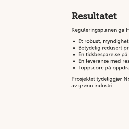
Resultatet
Reguleringsplanen ga H
Et robust, myndighe
Betydelig redusert pr
En tidsbesparelse p
En leveranse med re
Toppscore på oppdra
Prosjektet tydeliggjør N
av grønn industri.