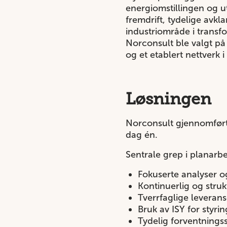
energiomstillingen og u
fremdrift, tydelige avk
industriområde i transf
Norconsult ble valgt på
og et etablert nettverk 
Løsningen
Norconsult gjennomførte
dag én.
Sentrale grep i planarbe
Fokuserte analyser o
Kontinuerlig og str
Tverrfaglige leverans
Bruk av ISY for styri
Tydelig forventnings