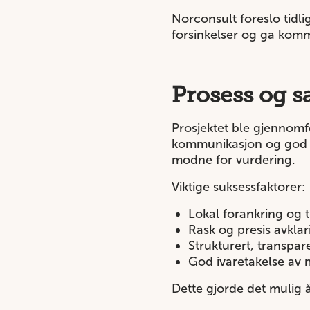
Norconsult foreslo tidli
forsinkelser og ga komm
Prosess og 
Prosjektet ble gjennom
kommunikasjon og god fag
modne for vurdering.
Viktige suksessfaktorer:
Lokal forankring og t
Rask og presis avklar
Strukturert, transpar
God ivaretakelse av m
Dette gjorde det mulig å