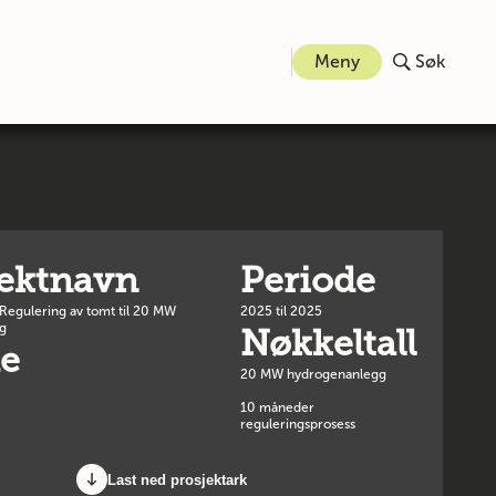
Meny
Søk
jektnavn
Periode
 Regulering av tomt til 20 MW
2025 til 2025
g
Nøkkeltall
e
20 MW hydrogenanlegg
10 måneder
reguleringsprosess
Last ned prosjektark