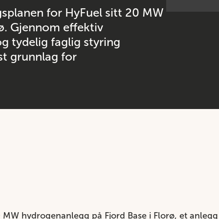
gsplanen for HyFuel sitt 20 MW
ø. Gjennom effektiv
 tydelig faglig styring
st grunnlag for
 MW hydrogenanlegg på Fjord Base i Florø, et anlegg 