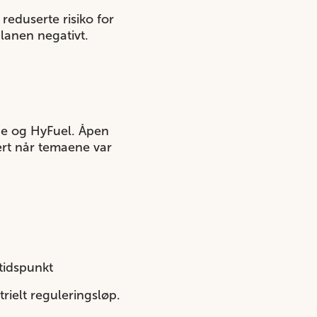
 reduserte risiko for
lanen negativt.
ne og HyFuel. Åpen
vert når temaene var
etidspunkt
trielt reguleringsløp.