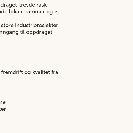
pdraget krevde rask
både lokale rammer og et
store industriprosjekter
 inngang til oppdraget.
remdrift og kvalitet fra
ene
ter