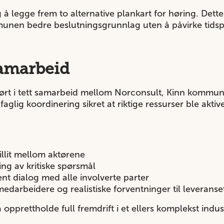
g å legge frem to alternative plankart for høring. Dette
unen bedre beslutningsgrunnlag uten å påvirke tidsp
samarbeid
ført i tett samarbeid mellom Norconsult, Kinn kommu
lig koordinering sikret at riktige ressurser ble akti
illit mellom aktørene
ing av kritiske spørsmål
ent dialog med alle involverte parter
edarbeidere og realistiske forventninger til leverans
 opprettholde full fremdrift i et ellers komplekst indus