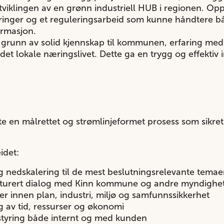
tviklingen av en grønn industriell HUB i regionen. Op
laringer og et reguleringsarbeid som kunne håndtere 
ormasjon.
 grunn av solid kjennskap til kommunen, erfaring med 
i det lokale næringslivet. Dette ga en trygg og effektiv
 en målrettet og strømlinjeformet prosess som sikret f
idet:
g nedskalering til de mest beslutningsrelevante tema
ukturert dialog med Kinn kommune og andre myndighe
er innen plan, industri, miljø og samfunnssikkerhet
ng av tid, ressurser og økonomi
styring både internt og med kunden