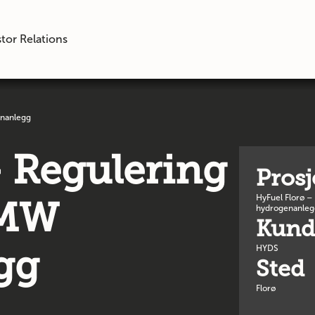
tor Relations
enanlegg
– Regulering
Pros
HyFuel Florø –
 MW
hydrogenanleg
Kund
gg
HYDS
Sted
Florø