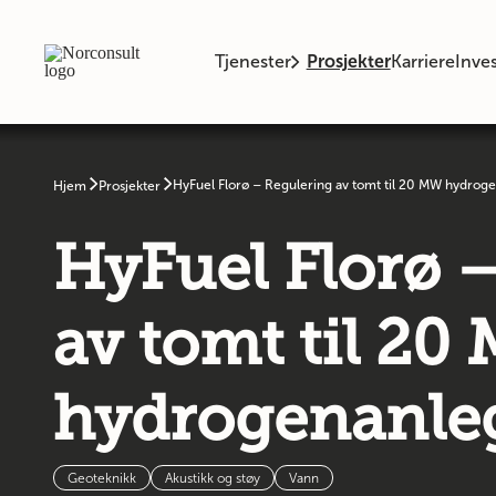
Tjenester
Prosjekter
Karriere
Inves
HyFuel Florø – Regulering av tomt til 20 MW hydrog
Hjem
Prosjekter
HyFuel Florø 
av tomt til 20
hydrogenanle
Geoteknikk
Akustikk og støy
Vann