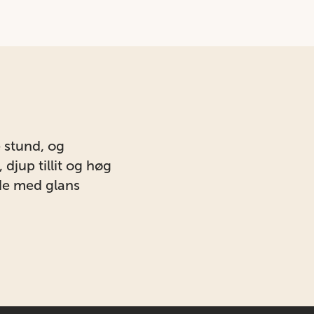
e stund, og
djup tillit og høg
dde med glans