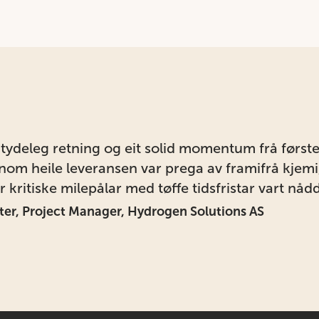
i tydeleg retning og eit solid momentum frå først
om heile leveransen var prega av framifrå kjemi, 
er kritiske milepålar med tøffe tidsfristar vart nå
ter, Project Manager, Hydrogen Solutions AS