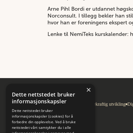
Arne Pihl Bordi er utdannet høgsk
Norconsult. I tillegg bekler han st
hvor han er foreningens ekspert og
Lenke til NemiTeks kurskalender:
h
×
Dette nettstedet bruker
informasjonskapsler
Arkitektur
Bygg og eiendom
Bærekraftig utvikling
Dig
Dette nettstedet bruker
informasjonskapsler (cookies) for å
forbedre din opplevelse. Ved å bruke
nettstedet vårt samtykker du i alle