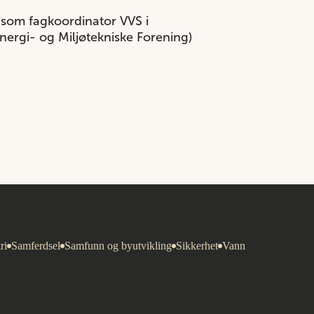
 som fagkoordinator VVS i
Energi- og Miljøtekniske Forening)
ri
Samferdsel
Samfunn og byutvikling
Sikkerhet
Vann