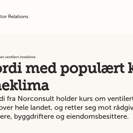
tor Relations
om ventilert inneklima
ordi med populært 
neklima
i fra Norconsult holder kurs om ventilert
ver hele landet, og retter seg mot rådgi
dere, byggdriftere og eiendomsbesittere.