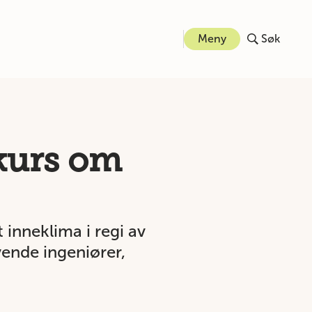
Meny
Søk
kurs om
 inneklima i regi av
vende ingeniører,