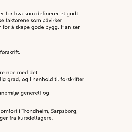
er for hva som definerer et godt
ike faktorene som påvirker
tar for å skape gode bygg. Han ser
orskrift.
øre noe med det.
g grad, og i henhold til forskrifter
innemiljø generelt og
ennomført i Trondheim, Sarpsborg,
er fra kursdeltagere.