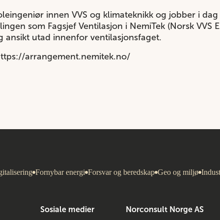
oleingeniør innen VVS og klimateknikk og jobber i dag
illingen som Fagsjef Ventilasjon i NemiTek (Norsk VVS 
 ansikt utad innenfor ventilasjonsfaget.
ttps://arrangement.nemitek.no/
italisering
Fornybar energi
Forsvar og beredskap
Geo og miljø
Indust
Sosiale medier
Norconsult Norge AS