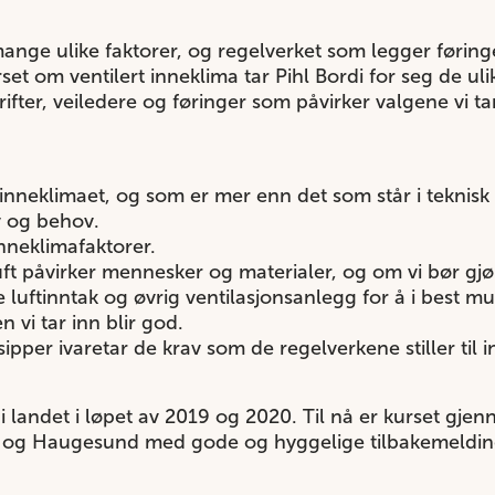
mange ulike faktorer, og regelverket som legger føring
set om ventilert inneklima tar Pihl Bordi for seg de ul
krifter, veiledere og føringer som påvirker valgene vi 
nneklimaet, og som er mer enn det som står i teknisk f
v og behov.
nneklimafaktorer.
luft påvirker mennesker og materialer, og om vi bør gj
luftinntak og øvrig ventilasjonsanlegg for å i best muli
n vi tar inn blir god.
pper ivaretar de krav som de regelverkene stiller til 
r i landet i løpet av 2019 og 2020. Til nå er kurset gj
 og Haugesund med gode og hyggelige tilbakemelding