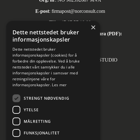
E-post
:
firmapost@norconsult.com
Tlf:
+47 67 57 10 00
×
Dette nettstedet bruker
Automatisk mottak av inngående faktura (PDF):
informasjonskapsler
invoice.no@norconsult.com
Dette nettstedet bruker
informasjonskapsler (cookies) for å
Forsidefoto: RASMUS HJORTSHOJ STUDIO
forbedre din opplevelse. Ved å bruke
nettstedet vårt samtykker du i alle
informasjonskapsler i samsvar med
retningslinjene våre for
informasjonskapsler.
Les mer
Sosiale medier
STRENGT NØDVENDIG
YTELSE
MÅLRETTING
Informasjon om personvern
Cookies innstillinger
FUNKSJONALITET