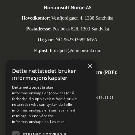
Norconsult Norge AS
Hovedkontor
: Vestfjordgaten 4, 1338 Sandvika
Postadresse
: Postboks 626, 1303 Sandvika
Org. nr
: NO 962392687 MVA
E-post
:
firmapost@norconsult.com
Tlf:
+47 67 57 10 00
×
Dette nettstedet bruker
Automatisk mottak av inngående faktura (PDF):
informasjonskapsler
invoice.no@norconsult.com
Dette nettstedet bruker
informasjonskapsler (cookies) for å
Forsidefoto: RASMUS HJORTSHOJ STUDIO
forbedre din opplevelse. Ved å bruke
nettstedet vårt samtykker du i alle
informasjonskapsler i samsvar med
retningslinjene våre for
informasjonskapsler.
Les mer
Sosiale medier
STRENGT NØDVENDIG