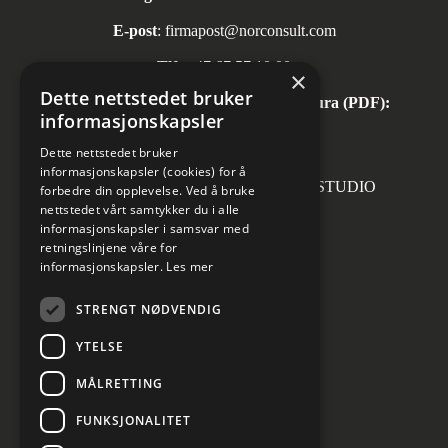
E-post
:
firmapost@norconsult.com
Tlf:
+47 67 57 10 00
×
Dette nettstedet bruker
Automatisk mottak av inngående faktura (PDF):
informasjonskapsler
invoice.no@norconsult.com
Dette nettstedet bruker
informasjonskapsler (cookies) for å
Forsidefoto: RASMUS HJORTSHOJ STUDIO
forbedre din opplevelse. Ved å bruke
nettstedet vårt samtykker du i alle
informasjonskapsler i samsvar med
retningslinjene våre for
informasjonskapsler.
Les mer
Sosiale medier
STRENGT NØDVENDIG
YTELSE
MÅLRETTING
Informasjon om personvern
Cookies innstillinger
FUNKSJONALITET