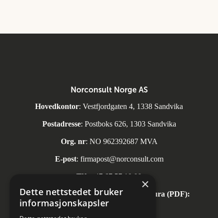
Norconsult Norge AS
Hovedkontor
: Vestfjordgaten 4, 1338 Sandvika
Postadresse
: Postboks 626, 1303 Sandvika
Org. nr
: NO 962392687 MVA
E-post
:
firmapost@norconsult.com
Tlf:
+47 67 57 10 00
×
Dette nettstedet bruker
Automatisk mottak av inngående faktura (PDF):
informasjonskapsler
invoice.no@norconsult.com