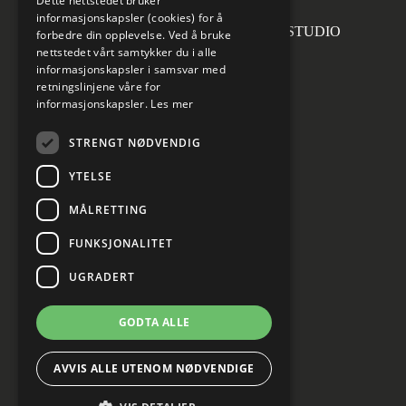
Dette nettstedet bruker
informasjonskapsler (cookies) for å
Forsidefoto: RASMUS HJORTSHOJ STUDIO
forbedre din opplevelse. Ved å bruke
nettstedet vårt samtykker du i alle
informasjonskapsler i samsvar med
retningslinjene våre for
informasjonskapsler.
Les mer
Sosiale medier
STRENGT NØDVENDIG
YTELSE
MÅLRETTING
Informasjon om personvern
Cookies innstillinger
FUNKSJONALITET
UGRADERT
GODTA ALLE
AVVIS ALLE UTENOM NØDVENDIGE