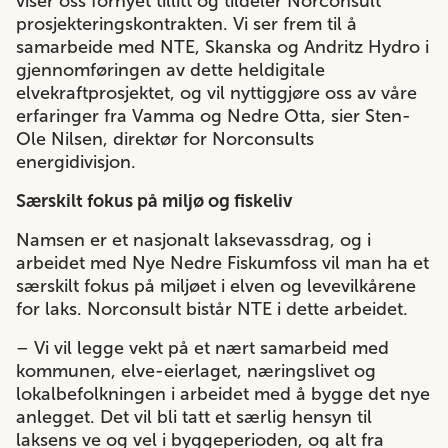
viser oss fornyet tillitt og tildeler Norconsult
prosjekteringskontrakten. Vi ser frem til å
samarbeide med NTE, Skanska og Andritz Hydro i
gjennomføringen av dette heldigitale
elvekraftprosjektet, og vil nyttiggjøre oss av våre
erfaringer fra Vamma og Nedre Otta, sier Sten-
Ole Nilsen, direktør for Norconsults
energidivisjon.
Særskilt fokus på miljø og fiskeliv
Namsen er et nasjonalt laksevassdrag, og i
arbeidet med Nye Nedre Fiskumfoss vil man ha et
særskilt fokus på miljøet i elven og levevilkårene
for laks. Norconsult bistår NTE i dette arbeidet.
– Vi vil legge vekt på et nært samarbeid med
kommunen, elve-eierlaget, næringslivet og
lokalbefolkningen i arbeidet med å bygge det nye
anlegget. Det vil bli tatt et særlig hensyn til
laksens ve og vel i byggeperioden, og alt fra