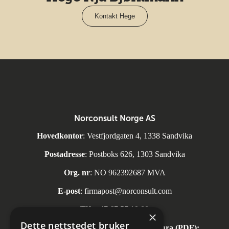
Kontakt Hege
Norconsult Norge AS
Hovedkontor
: Vestfjordgaten 4, 1338 Sandvika
Postadresse
: Postboks 626, 1303 Sandvika
Org. nr
: NO 962392687 MVA
E-post
:
firmapost@norconsult.com
Tlf:
+47 67 57 10 00
×
Dette nettstedet bruker
Automatisk mottak av inngående faktura (PDF):