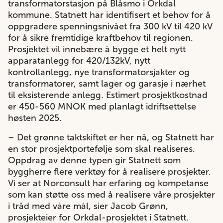
transformatorstasjon på Blåsmo i Orkdal
kommune. Statnett har identifisert et behov for å
oppgradere spenningsnivået fra 300 kV til 420 kV
for å sikre fremtidige kraftbehov til regionen.
Prosjektet vil innebære å bygge et helt nytt
apparatanlegg for 420/132kV, nytt
kontrollanlegg, nye transformatorsjakter og
transformatorer, samt lager og garasje i nærhet
til eksisterende anlegg. Estimert prosjektkostnad
er 450-560 MNOK med planlagt idriftsettelse
høsten 2025.
– Det grønne taktskiftet er her nå, og Statnett har
en stor prosjektportefølje som skal realiseres.
Oppdrag av denne typen gir Statnett som
byggherre flere verktøy for å realisere prosjekter.
Vi ser at Norconsult har erfaring og kompetanse
som kan støtte oss med å realisere våre prosjekter
i tråd med våre mål, sier Jacob Grønn,
prosjekteier for Orkdal-prosjektet i Statnett.