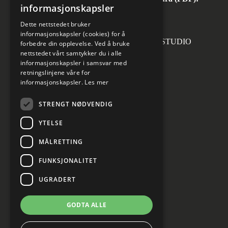
informasjonskapsler
invoice.no@norconsult.com
Dette nettstedet bruker
informasjonskapsler (cookies) for å
Forsidefoto: RASMUS HJORTSHOJ STUDIO
forbedre din opplevelse. Ved å bruke
nettstedet vårt samtykker du i alle
informasjonskapsler i samsvar med
retningslinjene våre for
informasjonskapsler.
Les mer
Sosiale medier
STRENGT NØDVENDIG
YTELSE
MÅLRETTING
Informasjon om personvern
Cookies innstillinger
FUNKSJONALITET
UGRADERT
GODTA ALLE