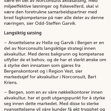
være en del av Norconsults akvasatsing, med
miljøeffektive løsninger og fiskevelferd, skal vi
være den foretrukne samarbeidspartner med
bred fagkompetanse på nær alle deler av denne
næringen, sier Odd-Steffen Garvik.
Langsiktig satsing
– Ansettelsene av Helle og Garvik i Bergen er en
del av Norconsults langsiktige strategi innen
akvakultur. Med deres bakgrunn og kompetanse
utfyller de et behov, og de har et sterkt ønske om
å styrke den innsatsen som gjøres fra
Bergenskontoret og i Region Vest, sier
markedssjef for akvakultur i Norconsult, Bart
Kriens.
– Bergen, som en av våre nøkkelkontorer innen
akvakultur, har et godt utgangspunkt for å styrke
seg innen dette markedet. Med disse to sterke
nyansettelsene vil våre kunder få økt trygghet og