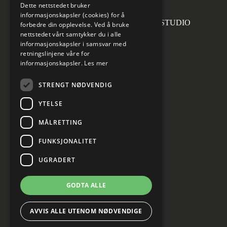
Dette nettstedet bruker
informasjonskapsler (cookies) for å
Forsidefoto: RASMUS HJORTSHOJ STUDIO
forbedre din opplevelse. Ved å bruke
nettstedet vårt samtykker du i alle
informasjonskapsler i samsvar med
retningslinjene våre for
informasjonskapsler.
Les mer
Sosiale medier
STRENGT NØDVENDIG
YTELSE
MÅLRETTING
Informasjon om personvern
Cookies innstillinger
FUNKSJONALITET
UGRADERT
GODTA ALLE
AVVIS ALLE UTENOM NØDVENDIGE