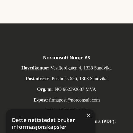
Norconsult Norge AS
Hovedkontor
: Vestfjordgaten 4, 1338 Sandvika
Postadresse
: Postboks 626, 1303 Sandvika
Org. nr
: NO 962392687 MVA
E-post
:
firmapost@norconsult.com
Tlf:
+47 67 57 10 00
×
Dette nettstedet bruker
Automatisk mottak av inngående faktura (PDF):
informasjonskapsler
invoice.no@norconsult.com