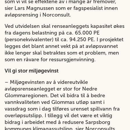
som vi vil se effektene av i mange år fremover,
sier Lars Magnussen som er fagspesialist innen
avløpsrensing i Norconsult.
Ved utvidelsen skal renseanleggets kapasitet økes
fra dagens belastning på ca. 65.000 PE
(personekvivalenter) til ca. 94.250 PE. I prosjektet
legges det blant annet vekt på at avløpsvannet
ikke lenger skal betraktes som et problem, men
som en råvare for ressursgjenvinning.
Vil gi stor miljøgevinst
– Miljøgevinsten av å videreutvikle
avløpsrenseanlegget er stor for Nedre
Glommaregionen. Det vil bidra til å bedre
vannkvaliteten ved Glommas utløp samt i
vassdrag som i dag tilføres urenset spillvann fra
overløpsutslipp. I tillegg vil det være et viktig
bidrag i arbeidet med å redusere Sarpsborg
kommunes klimagassutslipp, sier Norconsults