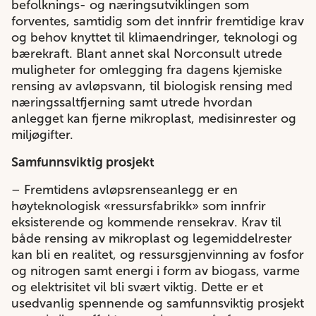
befolknings- og næringsutviklingen som
forventes, samtidig som det innfrir fremtidige krav
og behov knyttet til klimaendringer, teknologi og
bærekraft. Blant annet skal Norconsult utrede
muligheter for omlegging fra dagens kjemiske
rensing av avløpsvann, til biologisk rensing med
næringssaltfjerning samt utrede hvordan
anlegget kan fjerne mikroplast, medisinrester og
miljøgifter.
Samfunnsviktig prosjekt
– Fremtidens avløpsrenseanlegg er en
høyteknologisk «ressursfabrikk» som innfrir
eksisterende og kommende rensekrav. Krav til
både rensing av mikroplast og legemiddelrester
kan bli en realitet, og ressursgjenvinning av fosfor
og nitrogen samt energi i form av biogass, varme
og elektrisitet vil bli svært viktig. Dette er et
usedvanlig spennende og samfunnsviktig prosjekt