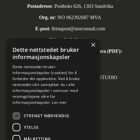
Postadresse
: Postboks 626, 1303 Sandvika
Org. nr
: NO 962392687 MVA
E-post
:
firmapost@norconsult.com
Tlf:
+47 67 57 10 00
×
Dette nettstedet bruker
Automatisk mottak av inngående faktura (PDF):
informasjonskapsler
invoice.no@norconsult.com
Dette nettstedet bruker
informasjonskapsler (cookies) for å
Forsidefoto: RASMUS HJORTSHOJ STUDIO
forbedre din opplevelse. Ved å bruke
nettstedet vårt samtykker du i alle
informasjonskapsler i samsvar med
retningslinjene våre for
informasjonskapsler.
Les mer
Sosiale medier
STRENGT NØDVENDIG
YTELSE
MÅLRETTING