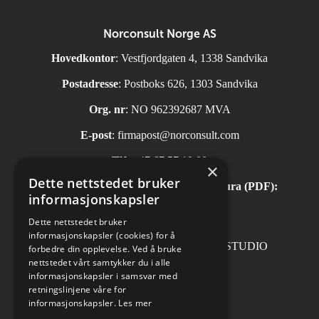
Norconsult Norge AS
Hovedkontor
: Vestfjordgaten 4, 1338 Sandvika
Postadresse
: Postboks 626, 1303 Sandvika
Org. nr
: NO 962392687 MVA
E-post
:
firmapost@norconsult.com
Tlf:
+47 67 57 10 00
×
Dette nettstedet bruker
Automatisk mottak av inngående faktura (PDF):
informasjonskapsler
invoice.no@norconsult.com
Dette nettstedet bruker
informasjonskapsler (cookies) for å
Forsidefoto: RASMUS HJORTSHOJ STUDIO
forbedre din opplevelse. Ved å bruke
nettstedet vårt samtykker du i alle
informasjonskapsler i samsvar med
retningslinjene våre for
informasjonskapsler.
Les mer
Sosiale medier