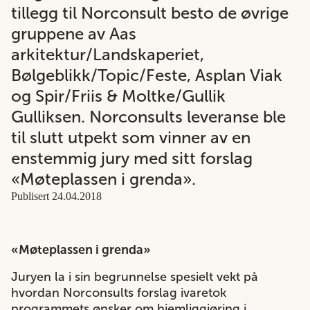
tillegg til Norconsult besto de øvrige
gruppene av Aas
arkitektur/Landskaperiet,
Bølgeblikk/Topic/Feste, Asplan Viak
og Spir/Friis & Moltke/Gullik
Gulliksen. Norconsults leveranse ble
til slutt utpekt som vinner av en
enstemmig jury med sitt forslag
«Møteplassen i grenda».
Publisert 24.04.2018
«Møteplassen i grenda»
Juryen la i sin begrunnelse spesielt vekt på
hvordan Norconsults forslag ivaretok
programmets ønsker om hjemliggjøring i