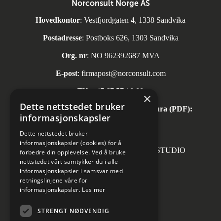
Norconsult Norge AS
Hovedkontor
: Vestfjordgaten 4, 1338 Sandvika
Postadresse
: Postboks 626, 1303 Sandvika
Org. nr
: NO 962392687 MVA
E-post
:
firmapost@norconsult.com
Tlf:
+47 67 57 10 00
×
Dette nettstedet bruker
Automatisk mottak av inngående faktura (PDF):
informasjonskapsler
invoice.no@norconsult.com
Dette nettstedet bruker
informasjonskapsler (cookies) for å
Forsidefoto: RASMUS HJORTSHOJ STUDIO
forbedre din opplevelse. Ved å bruke
nettstedet vårt samtykker du i alle
informasjonskapsler i samsvar med
retningslinjene våre for
informasjonskapsler.
Les mer
Sosiale medier
STRENGT NØDVENDIG