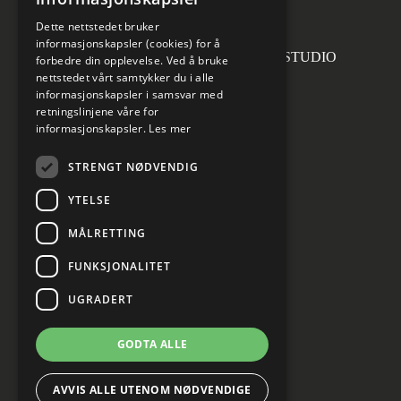
invoice.no@norconsult.com
Dette nettstedet bruker
informasjonskapsler (cookies) for å
Forsidefoto: RASMUS HJORTSHOJ STUDIO
forbedre din opplevelse. Ved å bruke
nettstedet vårt samtykker du i alle
informasjonskapsler i samsvar med
retningslinjene våre for
informasjonskapsler.
Les mer
Sosiale medier
STRENGT NØDVENDIG
YTELSE
MÅLRETTING
Informasjon om personvern
Cookies innstillinger
FUNKSJONALITET
UGRADERT
GODTA ALLE
AVVIS ALLE UTENOM NØDVENDIGE