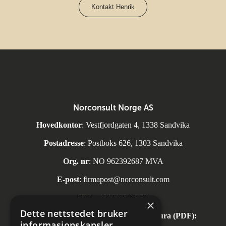
Kontakt Henrik
Norconsult Norge AS
Hovedkontor
: Vestfjordgaten 4, 1338 Sandvika
Postadresse
: Postboks 626, 1303 Sandvika
Org. nr
: NO 962392687 MVA
E-post
:
firmapost@norconsult.com
Tlf:
+47 67 57 10 00
×
Dette nettstedet bruker
Automatisk mottak av inngående faktura (PDF):
informasjonskapsler