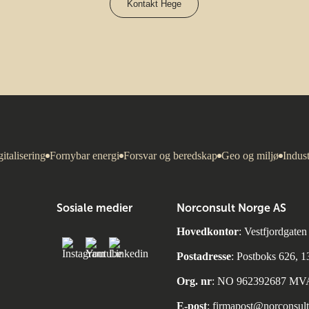
Kontakt Hege
italisering
Fornybar energi
Forsvar og beredskap
Geo og miljø
Indust
Sosiale medier
Norconsult Norge AS
Hovedkontor
: Vestfjordgate
Postadresse
: Postboks 626, 
Org. nr
: NO 962392687 MV
E-post
:
firmapost@norconsul