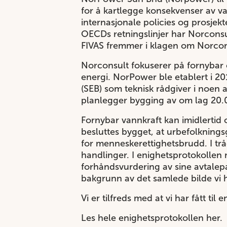
for å kartlegge konsekvenser av v
internasjonale policies og prosjekt
OECDs retningslinjer har Norconsu
FIVAS fremmer i klagen om Norcons
Norconsult fokuserer på fornybar 
energi. NorPower ble etablert i 20
(SEB) som teknisk rådgiver i noen a
planlegger bygging av om lag 20.00
Fornybar vannkraft kan imidlertid
besluttes bygget, at urbefolknings
for menneskerettighetsbrudd. I tråd
handlinger. I enighetsprotokollen
forhåndsvurdering av sine avtalepa
bakgrunn av det samlede bilde vi ha
Vi er tilfreds med at vi har fått ti
Les hele enighetsprotokollen her.