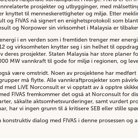
annrelaterte prosjekter og utbygginger, med målsettin
er knyttet til menneskerettigheter og miljø. Etter mek
lt og FIVAS nå signert en enighetsprotokoll som blant
ult og Norpower sin virksomhet i Malaysia er tilbakev
energi i en verden som i fremtiden trenger mer ener
12 og virksomheten knytter seg i sin helhet til oppdr
v deres prosjekter. Staten Malaysia har store planer fo
0 MW vannkraft til gode for miljø i regionen, og lev
 også være omstridt. Noen av prosjektene har medført
grupper må flytte. Alle vannkraftprosjekter som påvirk
 med LiVE Norconsult er vi opptatt av å opptre skikkel
 med FIVAS fremkommer det også at Norconsult for dis
rter, såkalte aktsomhetsvurderinger, samt vurdert pro
r, har vi ingen grunn til å kritisere SEB eller stille s
l en konstruktiv dialog med FIVAS i denne prosessen og at