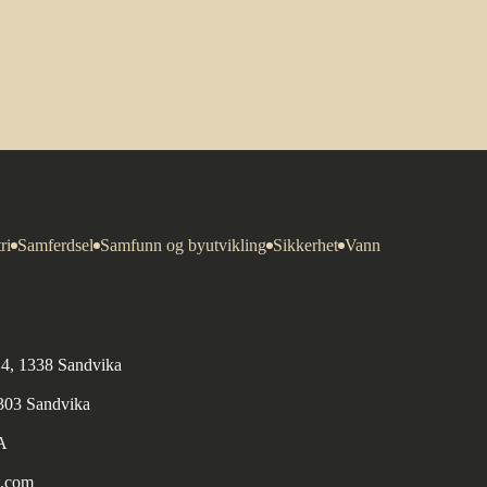
ri
Samferdsel
Samfunn og byutvikling
Sikkerhet
Vann
n 4, 1338 Sandvika
1303 Sandvika
A
t.com