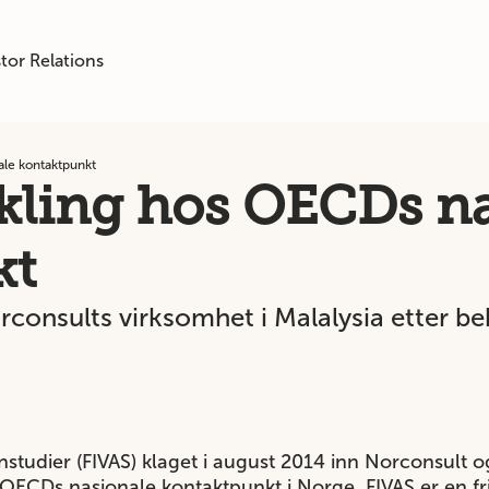
tor Relations
ale kontaktpunkt
ekling hos OECDs n
kt
consults virksomhet i Malalysia etter 
studier (FIVAS) klaget i august 2014 inn Norconsult o
ECDs nasjonale kontaktpunkt i Norge. FIVAS er en fri