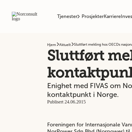
Tjenester
Prosjekter
Karriere
Inves
Sluttført mekling hos OECDs nasjon
Hjem
Aktuelt
Sluttført m
kontaktpun
Enighet med FIVAS om Nor
kontaktpunkt i Norge.
Publisert 24.06.2015
Foreningen for Internasjonale Vann
NorPower Sdn Bhd (Norpower) til O