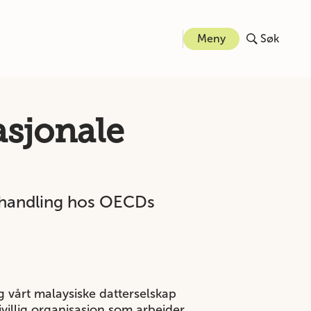
Meny
Søk
asjonale
behandling hos OECDs
g vårt malaysiske datterselskap
villig organisasjon som arbeider