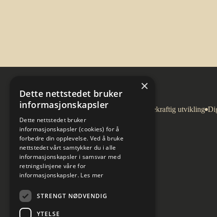
×
Dette nettstedet bruker
informasjonskapsler
Arkitektur
Bygg og eiendom
Bærekraftig utvikling
Dig
Dette nettstedet bruker
informasjonskapsler (cookies) for å
forbedre din opplevelse. Ved å bruke
nettstedet vårt samtykker du i alle
informasjonskapsler i samsvar med
retningslinjene våre for
informasjonskapsler.
Les mer
STRENGT NØDVENDIG
YTELSE