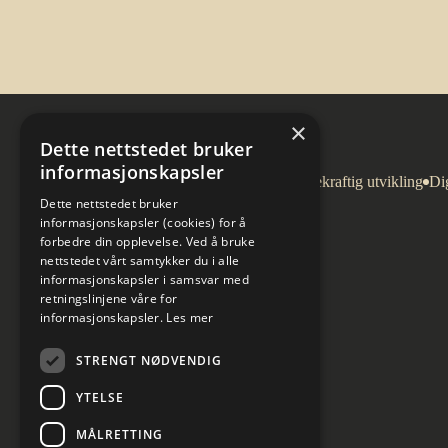
×
Dette nettstedet bruker
informasjonskapsler
Arkitektur
Bygg og eiendom
Bærekraftig utvikling
Dig
Dette nettstedet bruker
informasjonskapsler (cookies) for å
forbedre din opplevelse. Ved å bruke
nettstedet vårt samtykker du i alle
informasjonskapsler i samsvar med
retningslinjene våre for
informasjonskapsler.
Les mer
STRENGT NØDVENDIG
YTELSE
MÅLRETTING