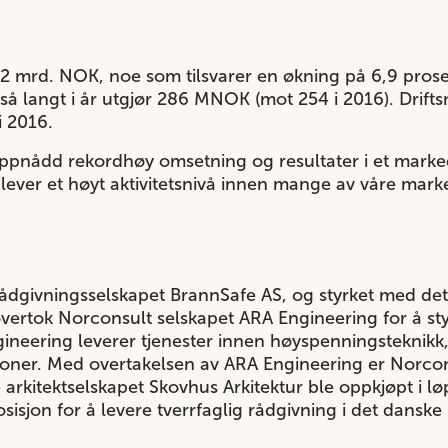
 3,2 mrd. NOK, noe som tilsvarer en økning på 6,9 p
t så langt i år utgjør 286 MNOK (mot 254 i 2016). Drifts
i 2016.
ppnådd rekordhøy omsetning og resultater i et marke
plever et høyt aktivitetsnivå innen mange av våre mark
 rådgivningsselskapet BrannSafe AS, og styrket med d
 overtok Norconsult selskapet ARA Engineering for å s
ineering leverer tjenester innen høyspenningsteknikk,
oner. Med overtakelsen av ARA Engineering er Norcon
 arkitektselskapet Skovhus Arkitektur ble oppkjøpt i lø
osisjon for å levere tverrfaglig rådgivning i det dansk