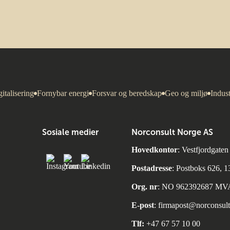
italisering
Fornybar energi
Forsvar og beredskap
Geo og miljø
Indust
Sosiale medier
Norconsult Norge AS
Hovedkontor
: Vestfjordgate
Postadresse
: Postboks 626, 
Org. nr
: NO 962392687 MV
E-post
:
firmapost@norconsul
Tlf:
+47 67 57 10 00