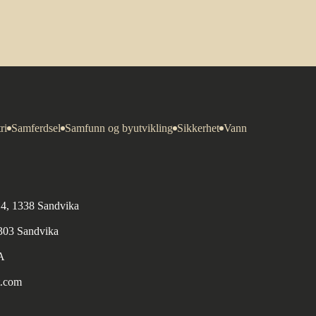
ri
Samferdsel
Samfunn og byutvikling
Sikkerhet
Vann
n 4, 1338 Sandvika
1303 Sandvika
A
t.com