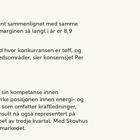
rosent sammenlignet med samme
marginen så langt i år er 8,9
d hvor konkurransen er tøff, og
edsområder, sier konsernsjef Per
et sin kompetanse innen
tyrke posisjonen innen energi- og
 som omfatter kraftledninger,
sult nå også representert på
pet av tredje kvartal. Med Skovhus
e markedet.