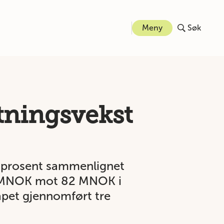
Meny
Søk
etningsvekst
7 prosent sammenlignet
101 MNOK mot 82 MNOK i
kapet gjennomført tre