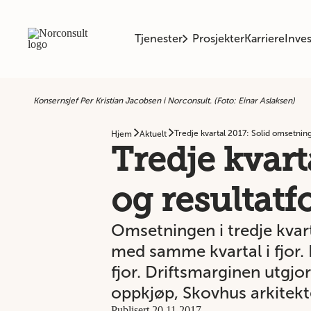
Tjenester
Prosjekter
Karriere
Inves
Konsernsjef Per Kristian Jacobsen i Norconsult. (Foto: Einar Aslaksen)
Tredje kvartal 2017: Solid omsetnin
Hjem
Aktuelt
Tredje kvart
og resultatf
Omsetningen i tredje kva
med samme kvartal i fjor.
fjor. Driftsmarginen utgjor
oppkjøp, Skovhus arkitekt
Publisert 20.11.2017