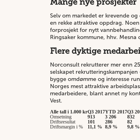
Mange nye prosjekter
Selv om markedet er krevende og 
en rekke attraktive oppdrag. Noe
forprosjekt for nytt vannbehandli
Ringsaker kommune, hhv. Mesna og M
Flere dyktige medarbe
Norconsult rekrutterer mer enn 250
selskapet rekrutteringskampanjen 
bygge omdømme og interesse rundt
Norges mest attraktive arbeidsplass
medarbeidere, blant annet ny kont
Vest.
Alle tall i 1.000 kr
Q3 2017
YTD 2017
Q3 20
Omsetning
913
3 206
832
Driftsresultat
101
286
82
Driftsmargin i %
11,1 %
8,9 %
9,8 %