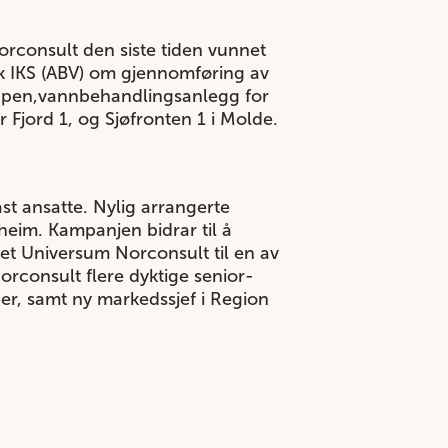
consult den siste tiden vunnet
k IKS (ABV) om gjennomføring av
ruppen,vannbehandlingsanlegg for
 Fjord 1, og Sjøfronten 1 i Molde.
st ansatte. Nylig arrangerte
eim. Kampanjen bidrar til å
t Universum Norconsult til en av
Norconsult flere dyktige senior-
er, samt ny markedssjef i Region