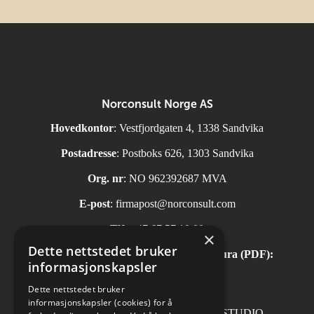
Norconsult Norge AS
Hovedkontor
: Vestfjordgaten 4, 1338 Sandvika
Postadresse
: Postboks 626, 1303 Sandvika
Org. nr
: NO 962392687 MVA
E-post
:
firmapost@norconsult.com
Tlf:
+47 67 57 10 00
×
Dette nettstedet bruker
Automatisk mottak av inngående faktura (PDF):
informasjonskapsler
invoice.no@norconsult.com
Dette nettstedet bruker
informasjonskapsler (cookies) for å
Forsidefoto: RASMUS HJORTSHOJ STUDIO