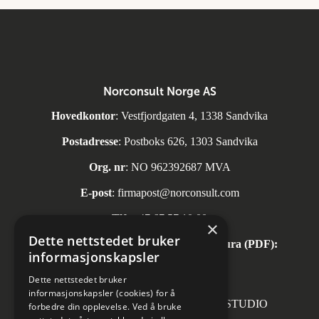
Norconsult Norge AS
Hovedkontor
: Vestfjordgaten 4, 1338 Sandvika
Postadresse
: Postboks 626, 1303 Sandvika
Org. nr
: NO 962392687 MVA
E-post
:
firmapost@norconsult.com
Tlf:
+47 67 57 10 00
×
Dette nettstedet bruker
Automatisk mottak av inngående faktura (PDF):
informasjonskapsler
invoice.no@norconsult.com
Dette nettstedet bruker
informasjonskapsler (cookies) for å
Forsidefoto: RASMUS HJORTSHOJ STUDIO
forbedre din opplevelse. Ved å bruke