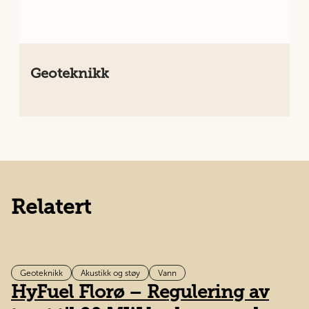
Geoteknikk
Relatert
Geoteknikk
Akustikk og støy
Vann
i
HyFuel Florø – Regulering av
U