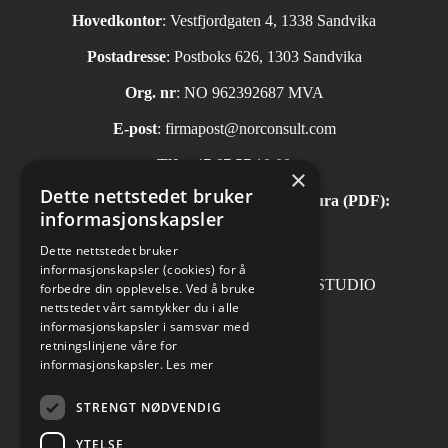
Hovedkontor
: Vestfjordgaten 4, 1338 Sandvika
Postadresse
: Postboks 626, 1303 Sandvika
Org. nr
: NO 962392687 MVA
E-post
:
firmapost@norconsult.com
Tlf:
+47 67 57 10 00
×
Dette nettstedet bruker
Automatisk mottak av inngående faktura (PDF):
informasjonskapsler
invoice.no@norconsult.com
Dette nettstedet bruker
informasjonskapsler (cookies) for å
Forsidefoto: RASMUS HJORTSHOJ STUDIO
forbedre din opplevelse. Ved å bruke
nettstedet vårt samtykker du i alle
informasjonskapsler i samsvar med
retningslinjene våre for
informasjonskapsler.
Les mer
Sosiale medier
STRENGT NØDVENDIG
YTELSE