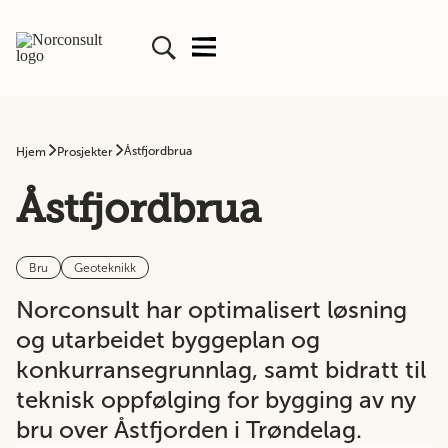
Åstfjordbrua
Hjem
Prosjekter
Åstfjordbrua
Bru
Geoteknikk
Norconsult har optimalisert løsning
og utarbeidet byggeplan og
konkurransegrunnlag, samt bidratt til
teknisk oppfølging for bygging av ny
bru over Åstfjorden i Trøndelag.