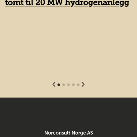
tomt til 20 MW hydrogenanlegg
K
s
Norconsult Norge AS