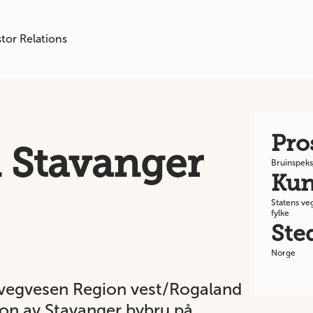
tor Relations
Pro
 Stavanger
Bruinspeks
Ku
Statens ve
fylke
Ste
Norge
 vegvesen Region vest/Rogaland
jon av Stavanger bybru på