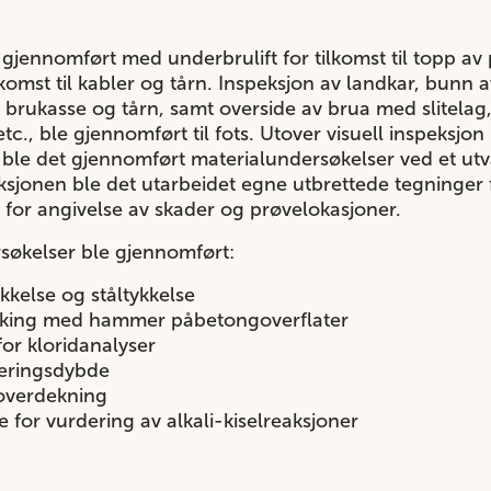
gjennomført med underbrulift for tilkomst til topp av 
ilkomst til kabler og tårn. Inspeksjon av landkar, bunn a
brukasse og tårn, samt overside av brua med slitelag,
tc., ble gjennomført til fots. Utover visuell inspeksjo
le det gjennomført materialundersøkelser ved et utv
sjonen ble det utarbeidet egne utbrettede tegninger fo
for angivelse av skader og prøvelokasjoner.
søkelser ble gjennomført:
kkelse og ståltykkelse
nking med hammer påbetongoverflater
or kloridanalyser
seringsdybde
overdekning
 for vurdering av alkali-kiselreaksjoner