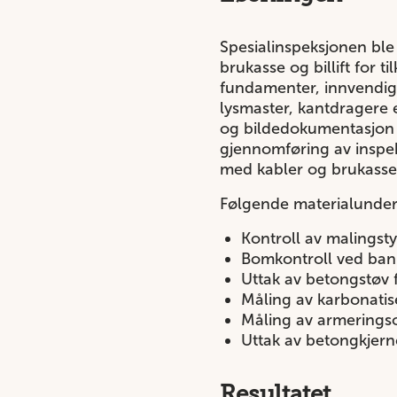
Spesialinspeksjonen ble 
brukasse og billift for t
fundamenter, innvendig 
lysmaster, kantdragere e
og bildedokumentasjon b
gjennomføring av inspek
med kabler og brukasse 
Følgende materialunder
Kontroll av malingsty
Bomkontroll ved ba
Uttak av betongstøv f
Måling av karbonati
Måling av armerings
Uttak av betongkjerne
Resultatet