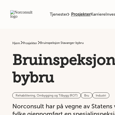
Tjenester
Prosjekter
Karriere
Inves
Bruinspeksjon Stavanger bybru
Hjem
Prosjekter
Bruinspeksjon
bybru
Rehabilitering, Ombygging og Tilbygg (ROT)
Bru
Industri
Norconsult har på vegne av Statens
fylke gjennomført en spesialinspeks