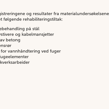
gistreringene og resultater fra materialundersøkelsene
følgende rehabiliteringstiltak:
tebehandling på stål
vstivere og kabelmansjetter
 av betong
ensrør
 for vannhåndtering ved fuger
 fugeelementer
kkverksarbeider