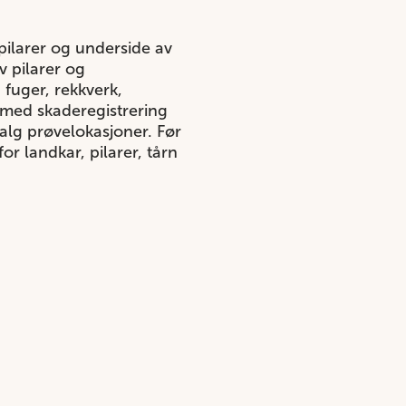
pilarer og underside av
v pilarer og
 fuger, rekkverk,
n med skaderegistrering
alg prøvelokasjoner. Før
r landkar, pilarer, tårn