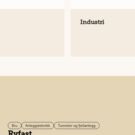
Industri
Bru
Anleggsteknikk
Tunneler og fjellanlegg
Ryfast