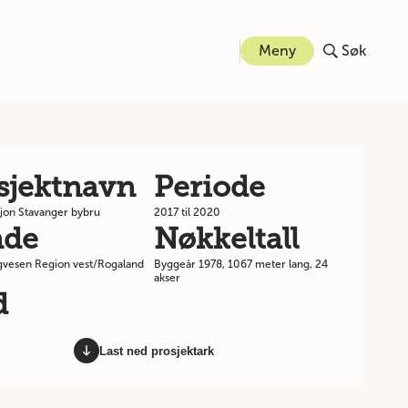
Meny
Søk
sjektnavn
Periode
jon Stavanger bybru
2017 til 2020
nde
Nøkkeltall
gvesen Region vest/Rogaland
Byggeår 1978, 1067 meter lang, 24
akser
d
Last ned prosjektark