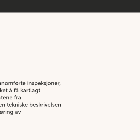
ennomførte inspeksjoner,
et å få kartlagt
atene fra
Den tekniske beskrivelsen
øring av