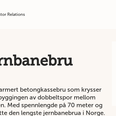
tor Relations
ernbanebru
narmert betongkassebru som krysser
utbyggingen av dobbeltspor mellom
en. Med spennlengde på 70 meter og
tte den lengste jernbanebrua i Norge.