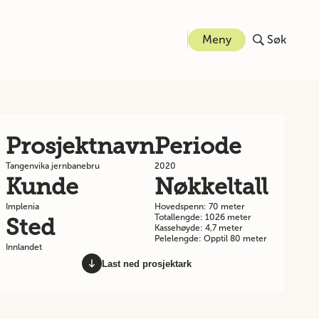
Meny
Søk
Prosjektnavn
Periode
Tangenvika jernbanebru
2020
Kunde
Nøkkeltall
Implenia
Hovedspenn: 70 meter
Totallengde: 1026 meter
Sted
Kassehøyde: 4,7 meter
Pelelengde: Opptil 80 meter
Innlandet
Last ned prosjektark