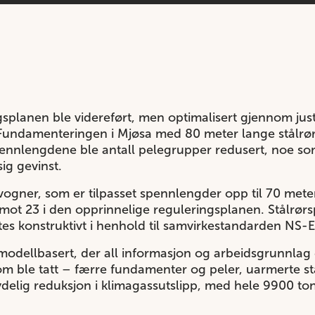
gsplanen ble videreført, men optimalisert gjennom ju
 Fundamenteringen i Mjøsa med 80 meter lange stålrø
ennlengdene ble antall pelegrupper redusert, noe som 
ig gevinst.
gner, som er tilpasset spennlengder opp til 70 meter
 mot 23 i den opprinnelige reguleringsplanen. Stålrørs
ttes konstruktivt i henhold til samvirkestandarden NS-
 modellbasert, der all informasjon og arbeidsgrunnlag er
m ble tatt – færre fundamenter og peler, uarmerte st
etydelig reduksjon i klimagassutslipp, med hele 9900 t