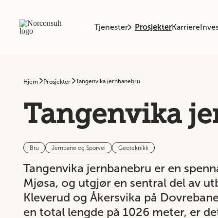
Tjenester
Prosjekter
Karriere
Inves
Tangenvika jernbanebru
Hjem
Prosjekter
Tangenvika j
Bru
Jernbane og Sporvei
Geoteknikk
Tangenvika jernbanebru er en spen
Mjøsa, og utgjør en sentral del av 
Kleverud og Åkersvika på Dovreban
en total lengde på 1026 meter, er de