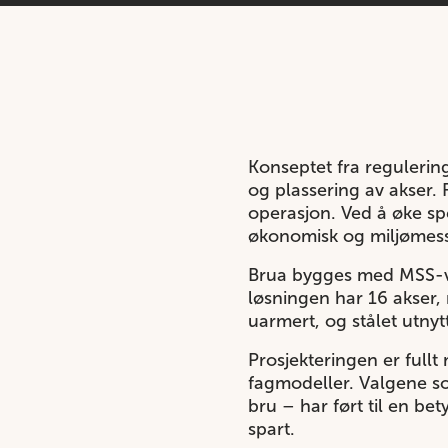
Konseptet fra regulerin
og plassering av akser.
operasjon. Ved å øke sp
økonomisk og miljømess
Brua bygges med MSS-vo
løsningen har 16 akser,
uarmert, og stålet utny
Prosjekteringen er fullt
fagmodeller. Valgene so
bru – har ført til en b
spart.