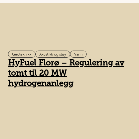
Geoteknikk
Akustikk og støy
Vann
HyFuel Florø – Regulering av
tomt til 20 MW
hydrogenanlegg