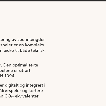
stering av spennlengder
rspeler er en kompleks
bidro til både teknisk,
. Den optimaliserte
pelene er utført
EN 1994.
 digitalt og integrert i
ålrørspeler og kortere
onn CO₂-ekvivalenter