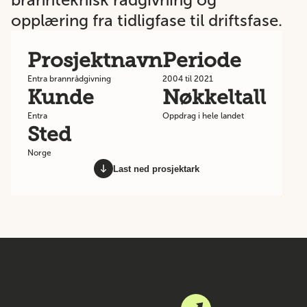
opplæring fra tidligfase til driftsfase.
Prosjektnavn
Periode
Entra brannrådgivning
2004 til 2021
Kunde
Nøkkeltall
Entra
Oppdrag i hele landet
Sted
Norge
Last ned prosjektark