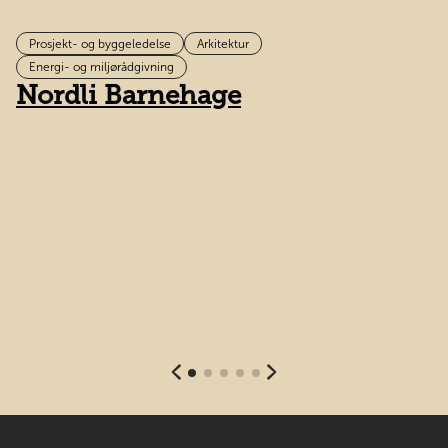
Prosjekt- og byggeledelse
Arkitektur
B
Energi- og miljørådgivning
Nordli Barnehage