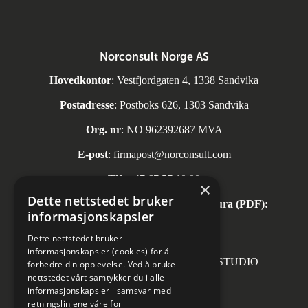
Norconsult Norge AS
Hovedkontor
: Vestfjordgaten 4, 1338 Sandvika
Postadresse
: Postboks 626, 1303 Sandvika
Org. nr
: NO 962392687 MVA
E-post
:
firmapost@norconsult.com
Tlf:
+47 67 57 10 00
×
Dette nettstedet bruker
Automatisk mottak av inngående faktura (PDF):
informasjonskapsler
invoice.no@norconsult.com
Dette nettstedet bruker
informasjonskapsler (cookies) for å
Forsidefoto: RASMUS HJORTSHOJ STUDIO
forbedre din opplevelse. Ved å bruke
nettstedet vårt samtykker du i alle
informasjonskapsler i samsvar med
retningslinjene våre for