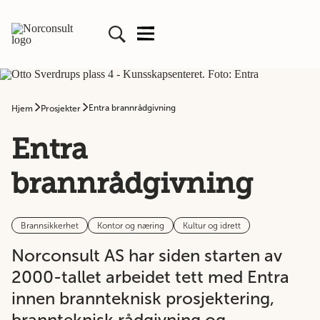
Entra brannrådgivning
Hjem
Prosjekter
Entra
brannrådgivning
Brannsikkerhet
Kontor og næring
Kultur og idrett
Norconsult AS har siden starten av
2000-tallet arbeidet tett med Entra
innen brannteknisk prosjektering,
brannteknisk rådgivning og