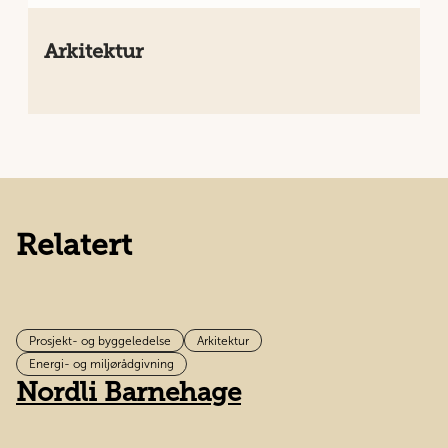
Arkitektur
Relatert
Prosjekt- og byggeledelse
Arkitektur
B
Energi- og miljørådgivning
Nordli Barnehage