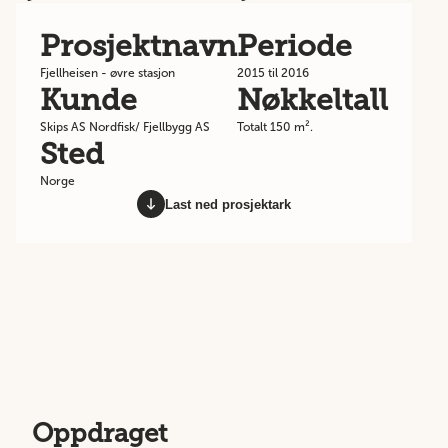
Prosjektnavn
Periode
Fjellheisen - øvre stasjon
2015 til 2016
Kunde
Nøkkeltall
Skips AS Nordfisk/ Fjellbygg AS
Totalt 150 m².
Sted
Norge
Last ned prosjektark
Oppdraget