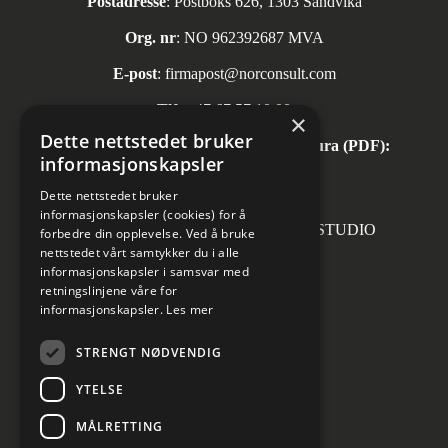
Postadresse
: Postboks 626, 1303 Sandvika
Org. nr
: NO 962392687 MVA
E-post
:
firmapost@norconsult.com
Tlf:
+47 67 57 10 00
×
Dette nettstedet bruker
Automatisk mottak av inngående faktura (PDF):
informasjonskapsler
invoice.no@norconsult.com
Dette nettstedet bruker
informasjonskapsler (cookies) for å
Forsidefoto: RASMUS HJORTSHOJ STUDIO
forbedre din opplevelse. Ved å bruke
nettstedet vårt samtykker du i alle
informasjonskapsler i samsvar med
retningslinjene våre for
informasjonskapsler.
Les mer
Sosiale medier
STRENGT NØDVENDIG
YTELSE
MÅLRETTING
Informasjon om personvern