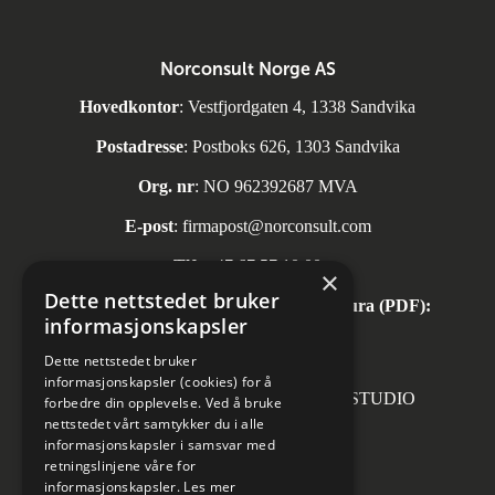
Norconsult Norge AS
Hovedkontor
: Vestfjordgaten 4, 1338 Sandvika
Postadresse
: Postboks 626, 1303 Sandvika
Org. nr
: NO 962392687 MVA
E-post
:
firmapost@norconsult.com
Tlf:
+47 67 57 10 00
×
Dette nettstedet bruker
Automatisk mottak av inngående faktura (PDF):
informasjonskapsler
invoice.no@norconsult.com
Dette nettstedet bruker
informasjonskapsler (cookies) for å
Forsidefoto: RASMUS HJORTSHOJ STUDIO
forbedre din opplevelse. Ved å bruke
nettstedet vårt samtykker du i alle
informasjonskapsler i samsvar med
retningslinjene våre for
informasjonskapsler.
Les mer