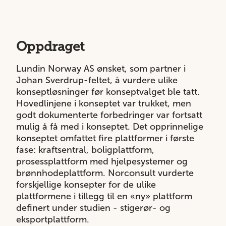
Oppdraget
Lundin Norway AS ønsket, som partner i
Johan Sverdrup-feltet, å vurdere ulike
konseptløsninger før konseptvalget ble tatt.
Hovedlinjene i konseptet var trukket, men
godt dokumenterte forbedringer var fortsatt
mulig å få med i konseptet. Det opprinnelige
konseptet omfattet fire plattformer i første
fase: kraftsentral, boligplattform,
prosessplattform med hjelpesystemer og
brønnhodeplattform. Norconsult vurderte
forskjellige konsepter for de ulike
plattformene i tillegg til en «ny» plattform
definert under studien - stigerør- og
eksportplattform.