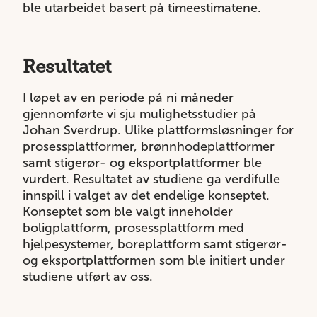
ble utarbeidet basert på timeestimatene.
Resultatet
I løpet av en periode på ni måneder
gjennomførte vi sju mulighetsstudier på
Johan Sverdrup. Ulike plattformsløsninger for
prosessplattformer, brønnhodeplattformer
samt stigerør- og eksportplattformer ble
vurdert. Resultatet av studiene ga verdifulle
innspill i valget av det endelige konseptet.
Konseptet som ble valgt inneholder
boligplattform, prosessplattform med
hjelpesystemer, boreplattform samt stigerør-
og eksportplattformen som ble initiert under
studiene utført av oss.