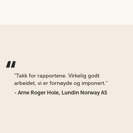
“
"Takk for rapportene. Virkelig godt
arbeidet, vi er fornøyde og imponert."
- Arne Roger Hole, Lundin Norway AS