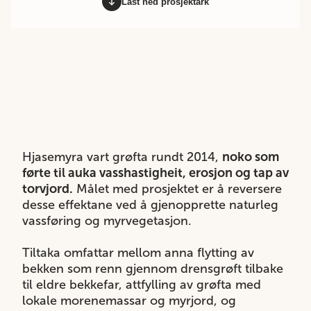
Last ned prosjektark
Hjasemyra vart grøfta rundt 2014,
noko som
førte til auka vasshastigheit, erosjon og tap av
torvjord.
Målet med prosjektet er å reversere
desse effektane ved å gjenopprette naturleg
vassføring og myrvegetasjon.
Tiltaka omfattar mellom anna flytting av
bekken som renn gjennom drensgrøft tilbake
til eldre bekkefar, attfylling av grøfta med
lokale morenemassar og myrjord, og