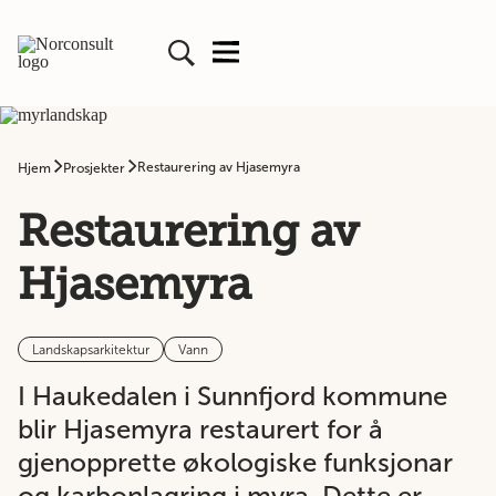
Restaurering av Hjasemyra
Hjem
Prosjekter
Restaurering av
Hjasemyra
Landskapsarkitektur
Vann
I Haukedalen i Sunnfjord kommune
blir Hjasemyra restaurert for å
gjenopprette økologiske funksjonar
og karbonlagring i myra. Dette er