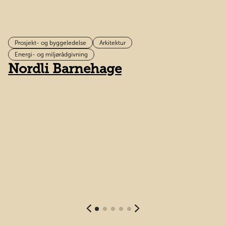
Prosjekt- og byggeledelse
Arkitektur
H
Energi- og miljørådgivning
Nordli Barnehage
t