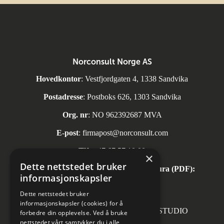
Norconsult Norge AS
Hovedkontor
: Vestfjordgaten 4, 1338 Sandvika
Postadresse
: Postboks 626, 1303 Sandvika
Org. nr
: NO 962392687 MVA
E-post
:
firmapost@norconsult.com
Tlf:
+47 67 57 10 00
×
Dette nettstedet bruker
Automatisk mottak av inngående faktura (PDF):
informasjonskapsler
invoice.no@norconsult.com
Dette nettstedet bruker
informasjonskapsler (cookies) for å
Forsidefoto: RASMUS HJORTSHOJ STUDIO
forbedre din opplevelse. Ved å bruke
nettstedet vårt samtykker du i alle