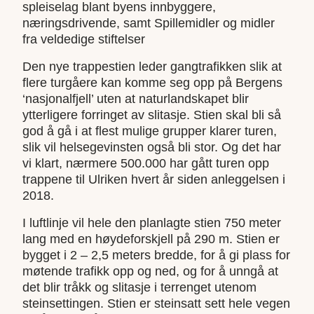
spleiselag blant byens innbyggere,
næringsdrivende, samt Spillemidler og midler
fra veldedige stiftelser
Den nye trappestien leder gangtrafikken slik at
flere turgåere kan komme seg opp på Bergens
‘nasjonalfjell’ uten at naturlandskapet blir
ytterligere forringet av slitasje. Stien skal bli så
god å gå i at flest mulige grupper klarer turen,
slik vil helsegevinsten også bli stor. Og det har
vi klart, nærmere 500.000 har gått turen opp
trappene til Ulriken hvert år siden anleggelsen i
2018.
I luftlinje vil hele den planlagte stien 750 meter
lang med en høydeforskjell på 290 m. Stien er
bygget i 2 – 2,5 meters bredde, for å gi plass for
møtende trafikk opp og ned, og for å unngå at
det blir tråkk og slitasje i terrenget utenom
steinsettingen. Stien er steinsatt sett hele vegen