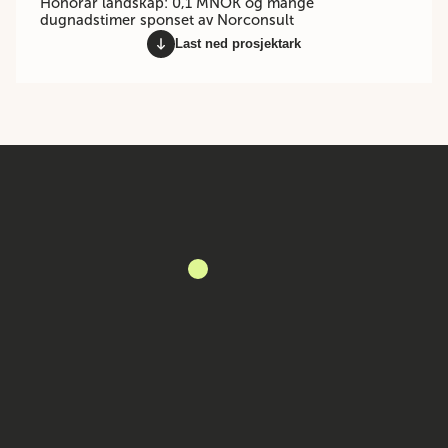
Honorar landskap: 0,1 MNOK og mange
dugnadstimer sponset av Norconsult
Last ned prosjektark