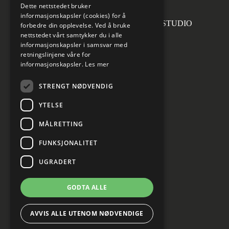
Dette nettstedet bruker
informasjonskapsler (cookies) for å
Forsidefoto: RASMUS HJORTSHOJ STUDIO
forbedre din opplevelse. Ved å bruke
nettstedet vårt samtykker du i alle
informasjonskapsler i samsvar med
retningslinjene våre for
informasjonskapsler.
Les mer
Sosiale medier
STRENGT NØDVENDIG
YTELSE
MÅLRETTING
Informasjon om personvern
Cookies innstillinger
FUNKSJONALITET
UGRADERT
GODTA ALLE
AVVIS ALLE UTENOM NØDVENDIGE