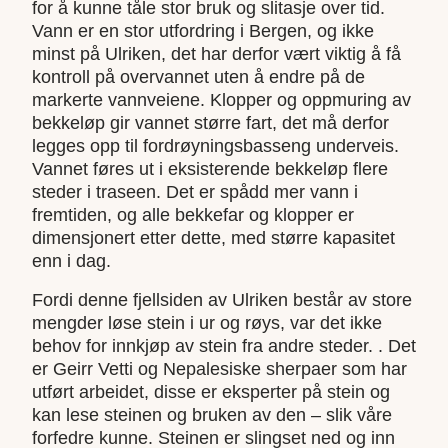
for å kunne tåle stor bruk og slitasje over tid.
Vann er en stor utfordring i Bergen, og ikke
minst på Ulriken, det har derfor vært viktig å få
kontroll på overvannet uten å endre på de
markerte vannveiene. Klopper og oppmuring av
bekkeløp gir vannet større fart, det må derfor
legges opp til fordrøyningsbasseng underveis.
Vannet føres ut i eksisterende bekkeløp flere
steder i traseen. Det er spådd mer vann i
fremtiden, og alle bekkefar og klopper er
dimensjonert etter dette, med større kapasitet
enn i dag.
Fordi denne fjellsiden av Ulriken består av store
mengder løse stein i ur og røys, var det ikke
behov for innkjøp av stein fra andre steder. . Det
er Geirr Vetti og Nepalesiske sherpaer som har
utført arbeidet, disse er eksperter på stein og
kan lese steinen og bruken av den – slik våre
forfedre kunne. Steinen er slingset ned og inn