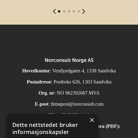
Norconsult Norge AS
Hovedkontor
: Vestfjordgaten 4, 1338 Sandvika
Postadresse
: Postboks 626, 1303 Sandvika
Org. nr
: NO 962392687 MVA
E-post
:
firmapost@norconsult.com
Tlf:
+47 67 57 10 00
×
Dette nettstedet bruker
Automatisk mottak av inngående faktura (PDF):
informasjonskapsler
invoice.no@norconsult.com