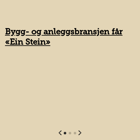
Bygg- og anleggsbransjen får
K
«Ein Stein»
v