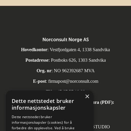
Norconsult Norge AS
Hovedkontor
: Vestfjordgaten 4, 1338 Sandvika
Postadresse
: Postboks 626, 1303 Sandvika
Org. nr
: NO 962392687 MVA
E-post
:
firmapost@norconsult.com
Tlf:
+47 67 57 10 00
×
Dette nettstedet bruker
Automatisk mottak av inngående faktura (PDF):
informasjonskapsler
invoice.no@norconsult.com
Dette nettstedet bruker
informasjonskapsler (cookies) for å
Forsidefoto: RASMUS HJORTSHOJ STUDIO
forbedre din opplevelse. Ved å bruke