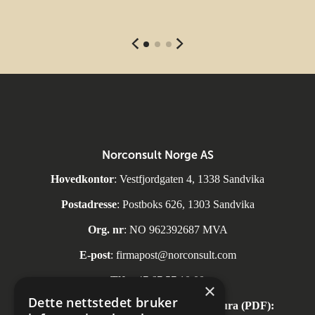
Norconsult Norge AS
Hovedkontor
: Vestfjordgaten 4, 1338 Sandvika
Postadresse
: Postboks 626, 1303 Sandvika
Org. nr
: NO 962392687 MVA
E-post
:
firmapost@norconsult.com
Tlf:
+47 67 57 10 00
×
Dette nettstedet bruker
Automatisk mottak av inngående faktura (PDF):