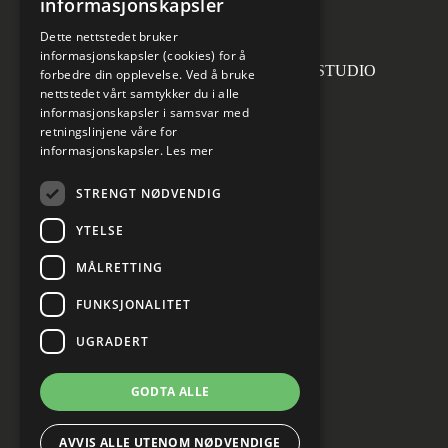
informasjonskapsler
invoice.no@norconsult.com
Dette nettstedet bruker
informasjonskapsler (cookies) for å
Forsidefoto: RASMUS HJORTSHOJ STUDIO
forbedre din opplevelse. Ved å bruke
nettstedet vårt samtykker du i alle
informasjonskapsler i samsvar med
retningslinjene våre for
informasjonskapsler.
Les mer
Sosiale medier
STRENGT NØDVENDIG
YTELSE
MÅLRETTING
Informasjon om personvern
Cookies innstillinger
FUNKSJONALITET
UGRADERT
GODTA ALLE
AVVIS ALLE UTENOM NØDVENDIGE