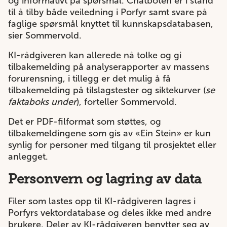
og informativt på spørsmål. Chatboten er i stand
til å tilby både veiledning i Porfyr samt svare på
faglige spørsmål knyttet til kunnskapsdatabasen,
sier Sommervold.
KI-rådgiveren kan allerede nå tolke og gi
tilbakemelding på analyserapporter av massens
forurensning, i tillegg er det mulig å få
tilbakemelding på tilslagstester og siktekurver (
se
faktaboks under
), forteller Sommervold.
Det er PDF-filformat som støttes, og
tilbakemeldingene som gis av «Ein Stein» er kun
synlig for personer med tilgang til prosjektet eller
anlegget.
Personvern og lagring av data
Filer som lastes opp til KI-rådgiveren lagres i
Porfyrs vektordatabase og deles ikke med andre
brukere. Deler av KI-rådgiveren benytter seg av