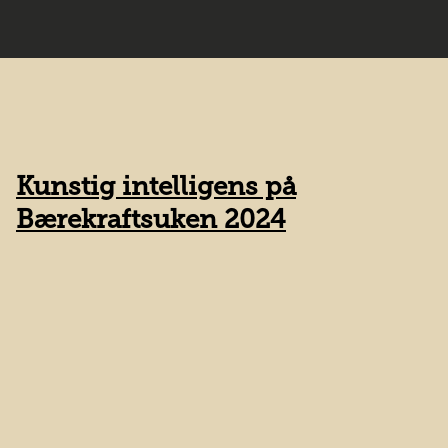
Kunstig intelligens på
K
Bærekraftsuken 2024
v