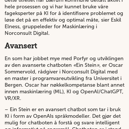
dette tilfellet har Bærum kommune deltatt aktivt i
hele prosessen og vi har kunnet bruke våre
fageksperter på KI for å identifisere problemet og
løse det på en effektiv og optimal måte, sier Eskil
Elness, gruppeleder for Maskinlæring i
Norconsult Digital.
Avansert
En som har jobbet mye med Porfyr og utviklingen
av den avanserte chatboten
«
Ein Stein
»
, er Oscar
Sommervold, rådgiver i Norconsult Digital med
en master i programvareutvikling fra Universitet i
Bergen. Oscar har nøkkelkompetanse blant annet
innen maskinlæring (ML), KI og OpenAI/ChatGPT,
VR/XR.
– Ein Stein er en avansert chatbot som tar i bruk
KI i form av OpenAIs språkmodeller. Det gjør det
mulig for chatboten å forstå og svare intelligent