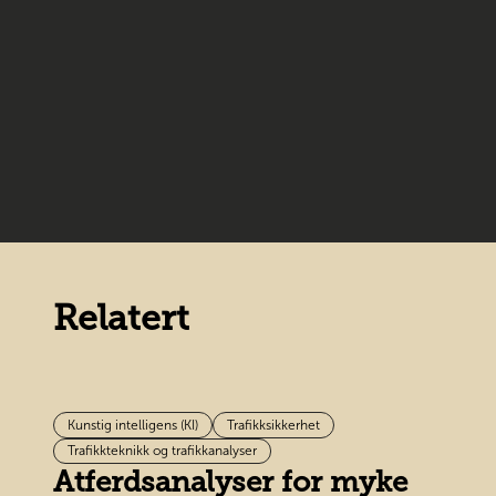
Relatert
Kunstig intelligens (KI)
Trafikksikkerhet
Trafikkteknikk og trafikkanalyser
Atferdsanalyser for myke