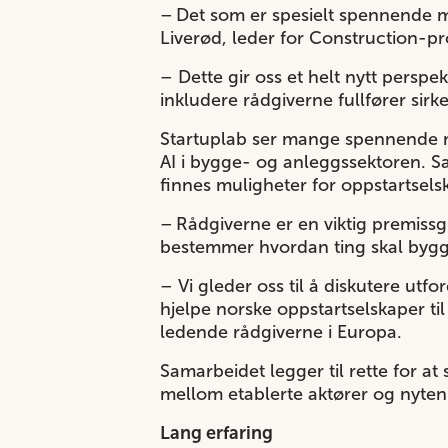
– Det som er spesielt spennende me
Liverød, leder for Construction-p
– Dette gir oss et helt nytt perspe
inkludere rådgiverne fullfører sir
Startuplab ser mange spennende mu
AI i bygge- og anleggssektoren. Sa
finnes muligheter for oppstartselsk
– Rådgiverne er en viktig premissg
bestemmer hvordan ting skal bygges
– Vi gleder oss til å diskutere utf
hjelpe norske oppstartselskaper til
ledende rådgiverne i Europa.
Samarbeidet legger til rette for 
mellom etablerte aktører og nyten
Lang erfaring