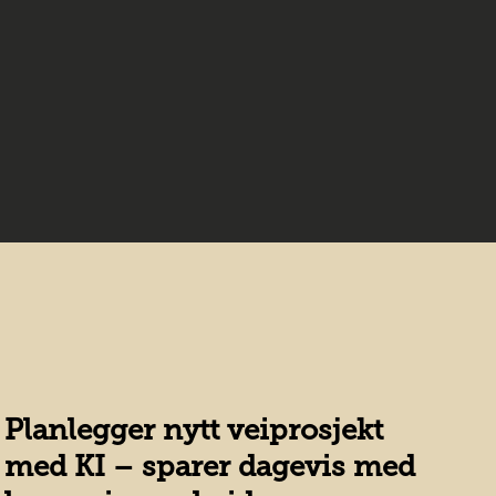
Planlegger nytt veiprosjekt
K
med KI – sparer dagevis med
v