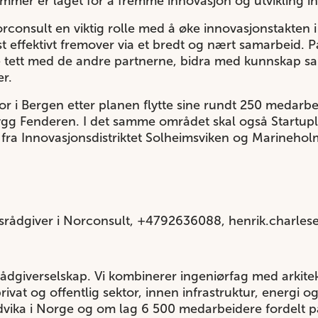
rammer er laget for å fremme innovasjon og utvikling in
onsult en viktig rolle med å øke innovasjonstakten i 
t effektivt fremover via et bredt og nært samarbeid. 
e tett med de andre partnerne, bidra med kunnskap sa
r.
or i Bergen etter planen flytte sine rundt 250 medarbe
g Fenderen. I det samme området skal også Startupl
fra Innovasjonsdistriktet Solheimsviken og Marinehol
srådgiver i Norconsult, +4792636088, henrik.charle
rådgiverselskap. Vi kombinerer ingeniørfag med arkite
privat og offentlig sektor, innen infrastruktur, energi 
dvika i Norge og om lag 6 500 medarbeidere fordelt p