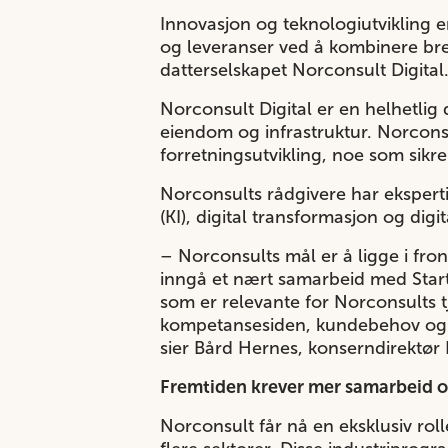
Innovasjon og teknologiutvikling e
og leveranser ved å kombinere br
datterselskapet Norconsult Digital
Norconsult Digital er en helhetlig 
eiendom og infrastruktur. Norconsu
forretningsutvikling, noe som sikr
Norconsults rådgivere har eksperti
(KI), digital transformasjon og di
– Norconsults mål er å ligge i fron
inngå et nært samarbeid med Startu
som er relevante for Norconsults tje
kompetansesiden, kundebehov og -kr
sier Bård Hernes, konserndirektør
Fremtiden krever mer samarbeid 
Norconsult får nå en eksklusiv ro