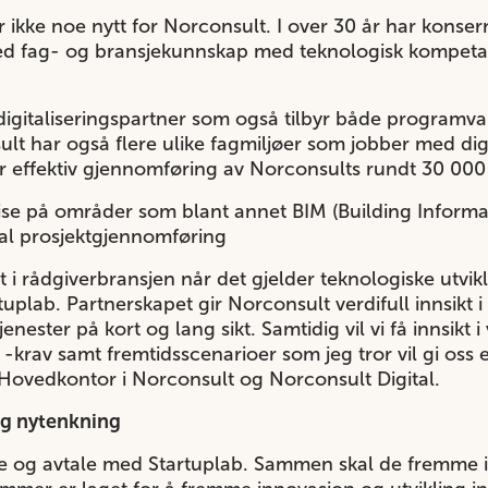
r ikke noe nytt for Norconsult. I over 30 år har konse
ed fag- og bransjekunnskap med teknologisk kompetan
.
digitaliseringspartner som også tilbyr både programvar
lt har også flere ulike fagmiljøer som jobber med dig
er effektiv gjennomføring av Norconsults rundt 30 000
se på områder som blant annet BIM (Building Informati
gital prosjektgjennomføring
t i rådgiverbransjen når det gjelder teknologiske utvikl
plab. Partnerskapet gir Norconsult verdifull innsikt i
nester på kort og lang sikt. Samtidig vil vi få innsikt 
av samt fremtidsscenarioer som jeg tror vil gi oss et
 Hovedkontor i Norconsult og Norconsult Digital.
og nytenkning
lle og avtale med Startuplab. Sammen skal de fremme i