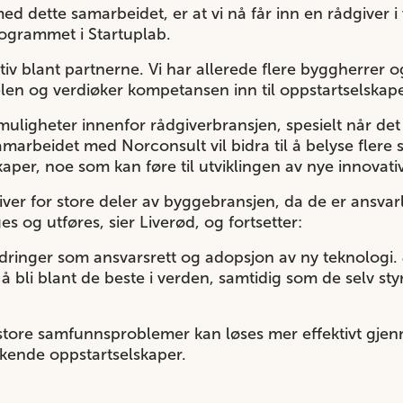
d dette samarbeidet, er at vi nå får inn en rådgiver i
rogrammet i Startuplab.
ktiv blant partnerne. Vi har allerede flere byggherrer
kelen og verdiøker kompetansen inn til oppstartselska
ligheter innenfor rådgiverbransjen, spesielt når det
marbeidet med Norconsult vil bidra til å belyse flere 
aper, noe som kan føre til utviklingen av nye innovati
iver for store deler av byggebransjen, da de er ansvarl
 og utføres, sier Liverød, og fortsetter:
ordringer som ansvarsrett og adopsjon av ny teknologi. 
 å bli blant de beste i verden, samtidig som de selv st
at store samfunnsproblemer kan løses mer effektivt gj
kende oppstartselskaper.