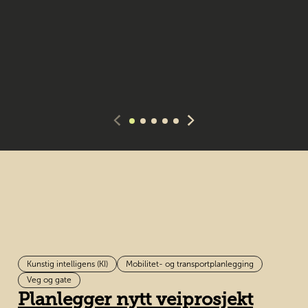
Kunstig intelligens (KI)
Mobilitet- og transportplanlegging
Veg og gate
Planlegger nytt veiprosjekt