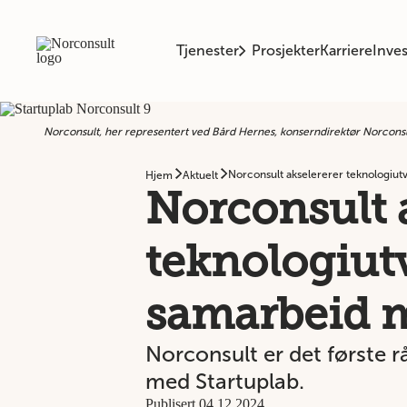
Tjenester
Prosjekter
Karriere
Inves
Norconsult, her representert ved Bård Hernes, konserndirektør Norconsu
Norconsult akselererer teknologiutv
Hjem
Aktuelt
Norconsult 
teknologiutv
samarbeid m
Norconsult er det første 
med Startuplab.
Publisert 04.12.2024