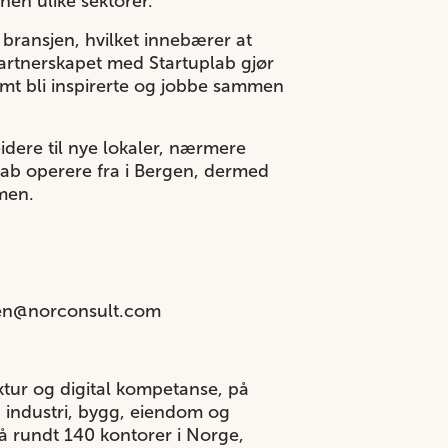
nen ulike sektorer.
bransjen, hvilket innebærer at
Partnerskapet med Startuplab gjør
mt bli inspirerte og jobbe sammen
idere til nye lokaler, nærmere
ab operere fra i Bergen, dermed
men.
sen@norconsult.com
ktur og digital kompetanse, på
og industri, bygg, eiendom og
å rundt 140 kontorer i Norge,