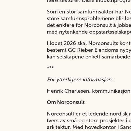
flere sektorer. Disse industriprog
Som en stor samfunnsaktør har Norc
store samfunnsproblemene blir løs
det enklere for Norconsult å jobb
med nytenkende oppstartsselskape
I løpet 2026 skal Norconsults kont
bestemt GC Rieber Eiendoms nybyg
kan selskapene enkelt samarbeide 
***
For ytterligere informasjon:
Henrik Charlesen, kommunikasjon
Om Norconsult
Norconsult er et ledende nordisk 
tvers av små og store prosjekter i 
arkitektur. Med hovedkontor i San