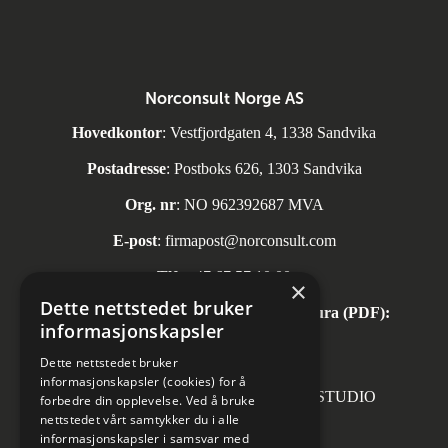
Norconsult Norge AS
Hovedkontor
: Vestfjordgaten 4, 1338 Sandvika
Postadresse
: Postboks 626, 1303 Sandvika
Org. nr
: NO 962392687 MVA
E-post
:
firmapost@norconsult.com
Tlf:
+47 67 57 10 00
×
Dette nettstedet bruker
Automatisk mottak av inngående faktura (PDF):
informasjonskapsler
invoice.no@norconsult.com
Dette nettstedet bruker
informasjonskapsler (cookies) for å
Forsidefoto: RASMUS HJORTSHOJ STUDIO
forbedre din opplevelse. Ved å bruke
nettstedet vårt samtykker du i alle
informasjonskapsler i samsvar med