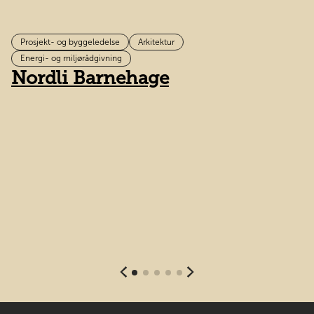
Prosjekt- og byggeledelse
Arkitektur
H
Energi- og miljørådgivning
Nordli Barnehage
t