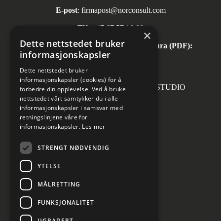
E-post
:
firmapost@norconsult.com
Tlf:
+47 67 57 10 00
×
Dette nettstedet bruker
Automatisk mottak av inngående faktura (PDF):
informasjonskapsler
invoice.no@norconsult.com
Dette nettstedet bruker
informasjonskapsler (cookies) for å
Forsidefoto: RASMUS HJORTSHOJ STUDIO
forbedre din opplevelse. Ved å bruke
nettstedet vårt samtykker du i alle
informasjonskapsler i samsvar med
retningslinjene våre for
informasjonskapsler.
Les mer
Sosiale medier
STRENGT NØDVENDIG
YTELSE
MÅLRETTING
Informasjon om personvern
Cookies innstillinger
FUNKSJONALITET
UGRADERT