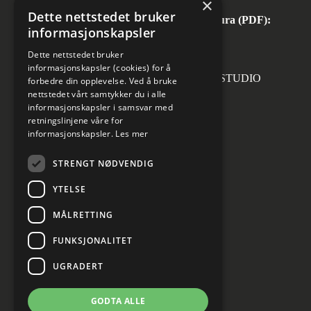
×
Dette nettstedet bruker
Automatisk mottak av inngående faktura (PDF):
informasjonskapsler
invoice.no@norconsult.com
Dette nettstedet bruker
informasjonskapsler (cookies) for å
Forsidefoto: RASMUS HJORTSHOJ STUDIO
forbedre din opplevelse. Ved å bruke
nettstedet vårt samtykker du i alle
informasjonskapsler i samsvar med
retningslinjene våre for
informasjonskapsler.
Les mer
Sosiale medier
STRENGT NØDVENDIG
YTELSE
MÅLRETTING
Informasjon om personvern
Cookies innstillinger
FUNKSJONALITET
UGRADERT
GODTA ALLE