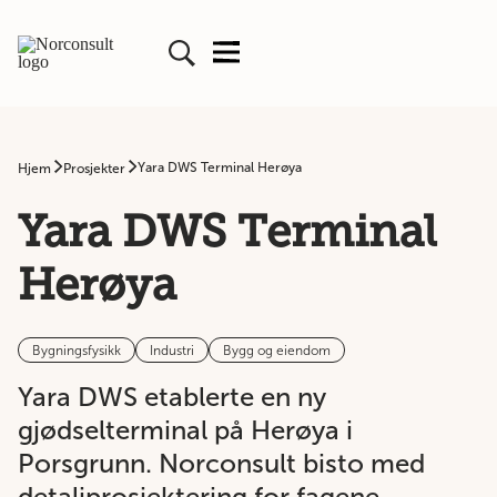
Yara DWS Terminal Herøya
Hjem
Prosjekter
Yara DWS Terminal
Herøya
Bygningsfysikk
Industri
Bygg og eiendom
Yara DWS etablerte en ny
gjødselterminal på Herøya i
Porsgrunn. Norconsult bisto med
detaljprosjektering for fagene