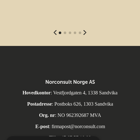
Norconsult Norge AS
Hovedkontor
: Vestfjordgaten 4, 1338 Sandvika
Postadresse
: Postboks 626, 1303 Sandvika
Org. nr
: NO 962392687 MVA
E-post
:
firmapost@norconsult.com
Tlf:
+47 67 57 10 00