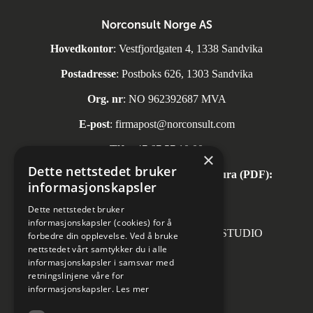
Norconsult Norge AS
Hovedkontor
: Vestfjordgaten 4, 1338 Sandvika
Postadresse
: Postboks 626, 1303 Sandvika
Org. nr
: NO 962392687 MVA
E-post
:
firmapost@norconsult.com
Tlf:
+47 67 57 10 00
×
Dette nettstedet bruker
Automatisk mottak av inngående faktura (PDF):
informasjonskapsler
invoice.no@norconsult.com
Dette nettstedet bruker
informasjonskapsler (cookies) for å
Forsidefoto: RASMUS HJORTSHOJ STUDIO
forbedre din opplevelse. Ved å bruke
nettstedet vårt samtykker du i alle
informasjonskapsler i samsvar med
retningslinjene våre for
informasjonskapsler.
Les mer
Sosiale medier