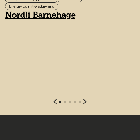
B
Energi- og miljørådgivning
Nordli Barnehage