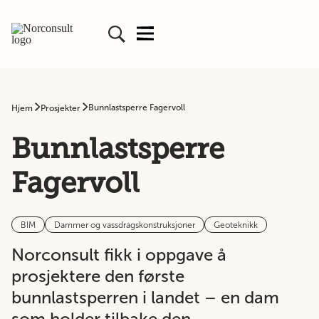
Bunnlastsperre Fagervoll
Hjem
Prosjekter
Bunnlastsperre
Fagervoll
BIM
Dammer og vassdragskonstruksjoner
Geoteknikk
Norconsult fikk i oppgave å
prosjektere den første
bunnlastsperren i landet – en dam
som holder tilbake den