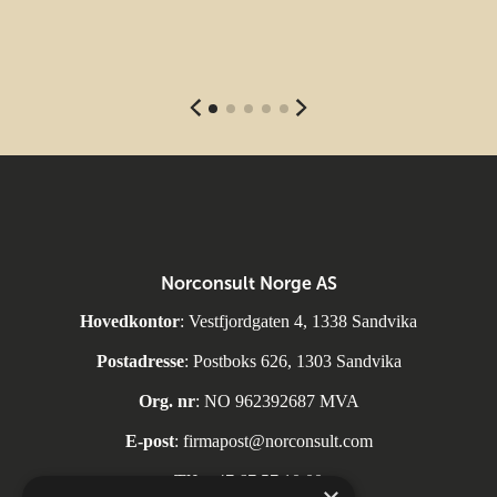
Norconsult Norge AS
Hovedkontor
: Vestfjordgaten 4, 1338 Sandvika
Postadresse
: Postboks 626, 1303 Sandvika
Org. nr
: NO 962392687 MVA
E-post
:
firmapost@norconsult.com
Tlf:
+47 67 57 10 00