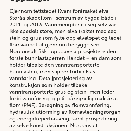
Gjennom tettstedet Kvam forårsaket elva
Storåa skadeflom i sentrum av bygda både i
2011 og 2013. Vannmengdene i seg selv var
ikke spesielt store, men elva fraktet med seg
stein og grus som fylte opp elveløpet og ledet
flomvannet ut gjennom bebyggelsen.
Norconsult fikk i oppgave å prosjektere den
første bunnlastsperren i landet – en dam som
holder tilbake den vanntransporterte
bunnlasten, men slipper forbi elvas
vannføring. Detaljprosjektering av
konstruksjon som holder tilbake
vanntransporterte grus og stein, men leder
forbi vannføring opp til påregnelig maksimal
flom (PMF). Beregning av flomvannføring,
hydraulisk utforming av flomavledningsorgan
og energidreperbasseng, samt prosjektering
av selve konstruksjonen. Norconsult