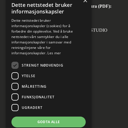
×
Dette nettstedet bruker
Automatisk mottak av inngående faktura (PDF):
informasjonskapsler
invoice.no@norconsult.com
Dette nettstedet bruker
informasjonskapsler (cookies) for å
Forsidefoto: RASMUS HJORTSHOJ STUDIO
forbedre din opplevelse. Ved å bruke
nettstedet vårt samtykker du i alle
informasjonskapsler i samsvar med
retningslinjene våre for
informasjonskapsler.
Les mer
Sosiale medier
STRENGT NØDVENDIG
YTELSE
MÅLRETTING
Informasjon om personvern
Cookies innstillinger
FUNKSJONALITET
UGRADERT
GODTA ALLE