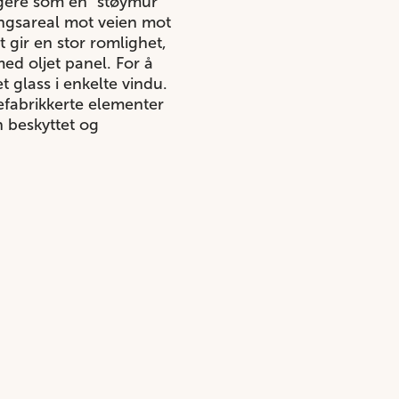
ungere som en ”støymur”
ringsareal mot veien mot
 gir en stor romlighet,
ed oljet panel. For å
 glass i enkelte vindu.
efabrikkerte elementer
n beskyttet og