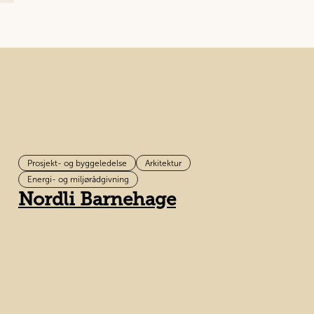
Prosjekt- og byggeledelse
Arkitektur
Energi- og miljørådgivning
Nordli Barnehage