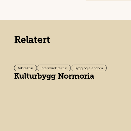
Relatert
Arkitektur
Interiørarkitektur
Bygg og eiendom
Kulturbygg Normoria