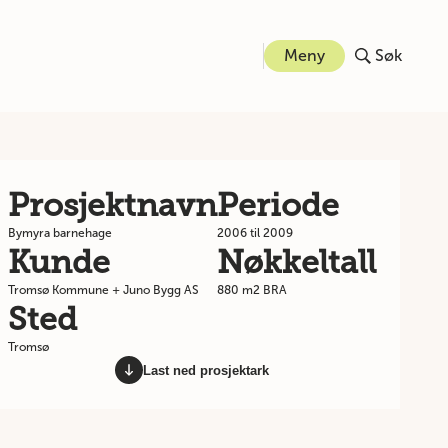
Meny
Søk
Prosjektnavn
Periode
Bymyra barnehage
2006 til 2009
Kunde
Nøkkeltall
Tromsø Kommune + Juno Bygg AS
880 m2 BRA
Sted
Tromsø
Last ned prosjektark