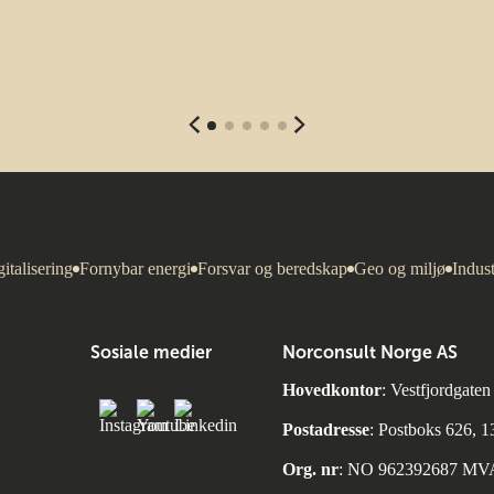
italisering
Fornybar energi
Forsvar og beredskap
Geo og miljø
Indust
Sosiale medier
Norconsult Norge AS
Hovedkontor
: Vestfjordgate
Postadresse
: Postboks 626, 
Org. nr
: NO 962392687 MV