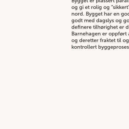
Bygget er plassert paral
og gi et rolig og ”sikke
nord. Bygget har en god 
godt med dagslys og god
definere tilhørighet er 
Barnehagen er oppført 
og deretter fraktet til 
kontrollert byggeproses