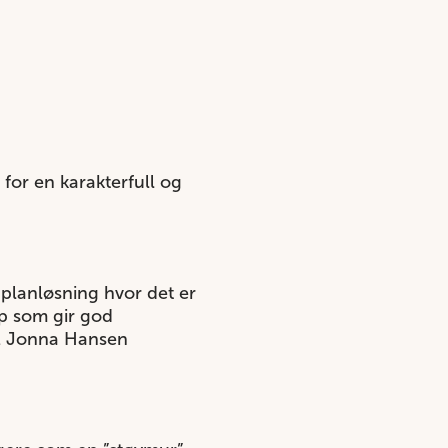
 for en karakterfull og
g planløsning hvor det er
pp som gir god
AL Jonna Hansen
d