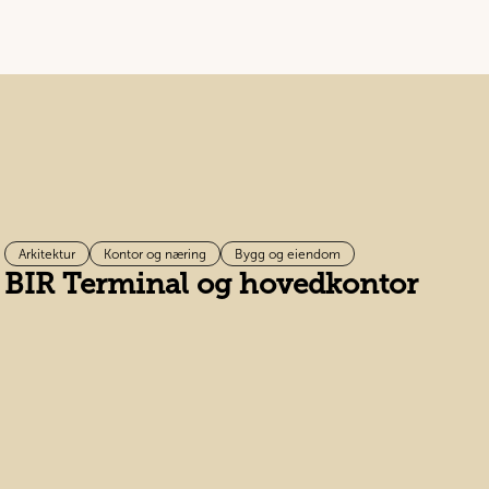
Arkitektur
Kontor og næring
Bygg og eiendom
BIR Terminal og hovedkontor
D