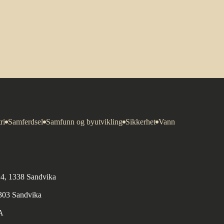
ri
Samferdsel
Samfunn og byutvikling
Sikkerhet
Vann
n 4, 1338 Sandvika
1303 Sandvika
A