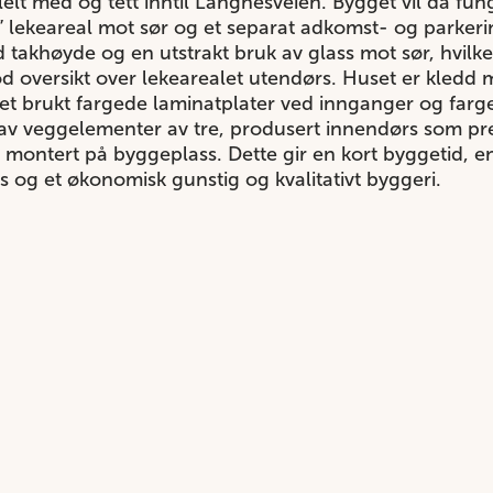
lelt med og tett inntil Langnesveien. Bygget vil da f
rt” lekeareal mot sør og et separat adkomst- og parke
takhøyde og en utstrakt bruk av glass mot sør, hvilket
 oversikt over lekearealet utendørs. Huset er kledd m
det brukt fargede laminatplater ved innganger og farget
av veggelementer av tre, produsert innendørs som pr
og montert på byggeplass. Dette gir en kort byggetid, e
s og et økonomisk gunstig og kvalitativt byggeri.