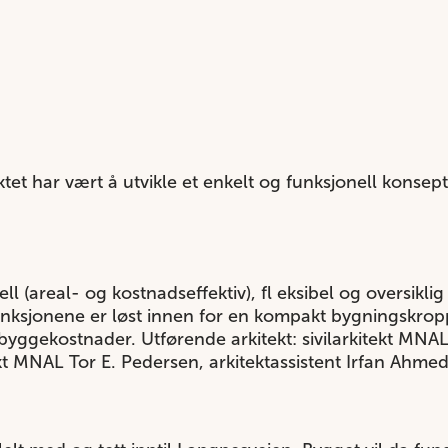
et har vært å utvikle et enkelt og funksjonell konsept
ll (areal- og kostnadseffektiv), fl eksibel og oversikli
 funksjonene er løst innen for en kompakt bygningskro
byggekostnader. Utførende arkitekt: sivilarkitekt MN
kt MNAL Tor E. Pedersen, arkitektassistent Irfan Ahme