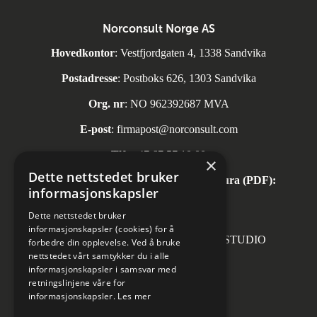
Norconsult Norge AS
Hovedkontor
: Vestfjordgaten 4, 1338 Sandvika
Postadresse
: Postboks 626, 1303 Sandvika
Org. nr
: NO 962392687 MVA
E-post
:
firmapost@norconsult.com
Tlf:
+47 67 57 10 00
×
Dette nettstedet bruker
Automatisk mottak av inngående faktura (PDF):
informasjonskapsler
invoice.no@norconsult.com
Dette nettstedet bruker
informasjonskapsler (cookies) for å
Forsidefoto: RASMUS HJORTSHOJ STUDIO
forbedre din opplevelse. Ved å bruke
nettstedet vårt samtykker du i alle
informasjonskapsler i samsvar med
retningslinjene våre for
informasjonskapsler.
Les mer
Sosiale medier