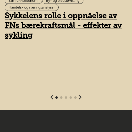
Samfunnsøkonomi
By- og stedsutvikling
O
Handels- og næringsanalyser
Sykkelens rolle i oppnåelse av
h
FNs bærekraftsmål - effekter av
sykling