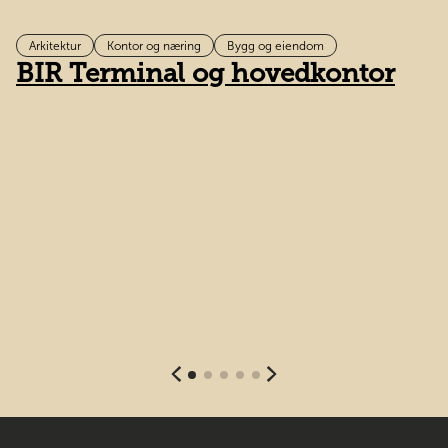
Arkitektur
Kontor og næring
Bygg og eiendom
BIR Terminal og hovedkontor
D