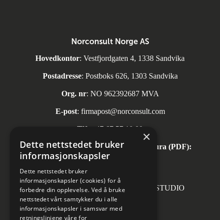
Norconsult Norge AS
Hovedkontor
: Vestfjordgaten 4, 1338 Sandvika
Postadresse
: Postboks 626, 1303 Sandvika
Org. nr
: NO 962392687 MVA
E-post
:
firmapost@norconsult.com
Tlf:
+47 67 57 10 00
×
Dette nettstedet bruker
Automatisk mottak av inngående faktura (PDF):
informasjonskapsler
invoice.no@norconsult.com
Dette nettstedet bruker
informasjonskapsler (cookies) for å
Forsidefoto: RASMUS HJORTSHOJ STUDIO
forbedre din opplevelse. Ved å bruke
nettstedet vårt samtykker du i alle
informasjonskapsler i samsvar med
retningslinjene våre for