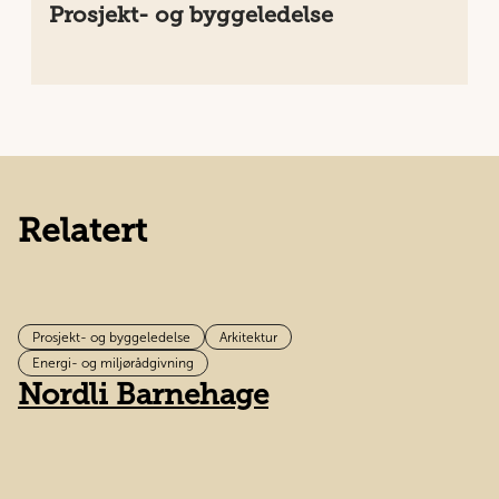
Prosjekt- og byggeledelse
Relatert
Prosjekt- og byggeledelse
Arkitektur
B
Energi- og miljørådgivning
Nordli Barnehage