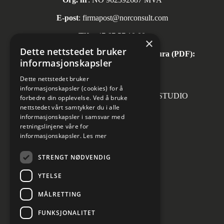
E-post
:
firmapost@norconsult.com
Tlf:
+47 67 57 10 00
×
Dette nettstedet bruker
Automatisk mottak av inngående faktura (PDF):
informasjonskapsler
invoice.no@norconsult.com
Dette nettstedet bruker
informasjonskapsler (cookies) for å
Forsidefoto: RASMUS HJORTSHOJ STUDIO
forbedre din opplevelse. Ved å bruke
nettstedet vårt samtykker du i alle
informasjonskapsler i samsvar med
retningslinjene våre for
informasjonskapsler.
Les mer
Sosiale medier
STRENGT NØDVENDIG
YTELSE
MÅLRETTING
Informasjon om personvern
Cookies innstillinger
FUNKSJONALITET