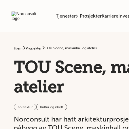
Tjenester
Prosjekter
Karriere
Inves
TOU Scene, maskinhall og atelier
Hjem
Prosjekter
TOU Scene, ma
atelier
Arkitektur
Kultur og idrett
Norconsult har hatt arkitekturprosjekt
påbygg av TOU Scene, maskinhall og 