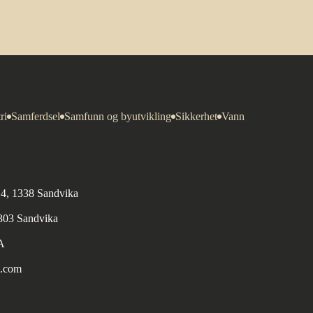
ri
Samferdsel
Samfunn og byutvikling
Sikkerhet
Vann
n 4, 1338 Sandvika
1303 Sandvika
A
t.com