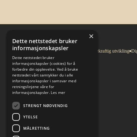
×
Dette nettstedet bruker
informasjonskapsler
Arkitektur
Bygg og eiendom
Bærekraftig utvikling
Dig
Dette nettstedet bruker
informasjonskapsler (cookies) for å
forbedre din opplevelse. Ved å bruke
nettstedet vårt samtykker du i alle
informasjonskapsler i samsvar med
retningslinjene våre for
informasjonskapsler.
Les mer
STRENGT NØDVENDIG
YTELSE
MÅLRETTING