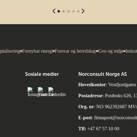
italisering
Fornybar energi
Forsvar og beredskap
Geo og miljø
Indust
Sosiale medier
Norconsult Norge AS
Hovedkontor
: Vestfjordgate
Postadresse
: Postboks 626, 
Org. nr
: NO 962392687 MV
E-post
:
firmapost@norconsul
Tlf:
+47 67 57 10 00