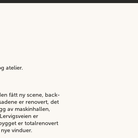
 atelier.
 den fått ny scene, back-
sadene er renovert, det
ygg av maskinhallen,
Lervigsveien er
 bygget er totalrenovert
 nye vinduer.