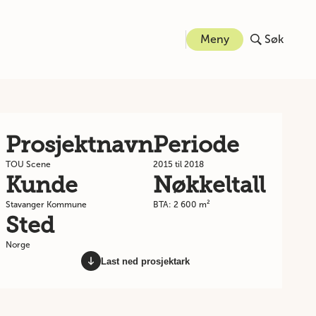
Meny
Søk
Prosjektnavn
Periode
TOU Scene
2015 til 2018
Kunde
Nøkkeltall
Stavanger Kommune
BTA: 2 600 m²
Sted
Norge
Last ned prosjektark