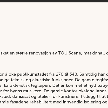
et en større renovasjon av TOU Scene, maskinhall og
 for å øke publikumstallet fra 270 til 340. Samtidig har
dige teknisk og akustiske funksjoner. De gamle teglfa
 karakteristisk teglpipen. Det er kommet et nytt påb
er for byens musikere. De gamle kontorlokalene langs 
sted, dansesal og atelier for kunstnere. I tillegg til at
amle fasadene rehabilitert med innvendig isolering og