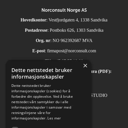
Norconsult Norge AS
Hovedkontor
: Vestfjordgaten 4, 1338 Sandvika
Postadresse
: Postboks 626, 1303 Sandvika
Org. nr
: NO 962392687 MVA
E-post
:
firmapost@norconsult.com
Tlf:
+47 67 57 10 00
×
Dette nettstedet bruker
Automatisk mottak av inngående faktura (PDF):
informasjonskapsler
invoice.no@norconsult.com
Dette nettstedet bruker
informasjonskapsler (cookies) for å
Forsidefoto: RASMUS HJORTSHOJ STUDIO
forbedre din opplevelse. Ved å bruke
nettstedet vårt samtykker du i alle
informasjonskapsler i samsvar med
retningslinjene våre for
informasjonskapsler.
Les mer
Sosiale medier