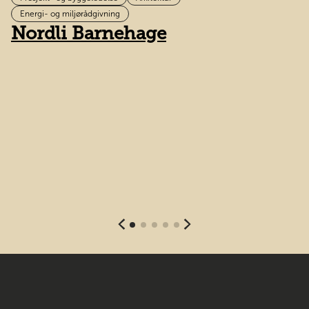
D
Energi- og miljørådgivning
Nordli Barnehage