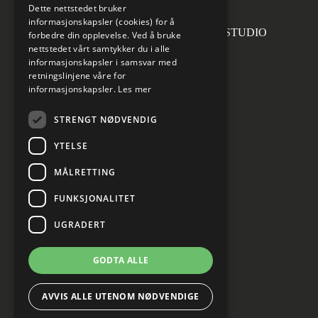
Dette nettstedet bruker
informasjonskapsler (cookies) for å
Forsidefoto: RASMUS HJORTSHOJ STUDIO
forbedre din opplevelse. Ved å bruke
nettstedet vårt samtykker du i alle
informasjonskapsler i samsvar med
retningslinjene våre for
informasjonskapsler.
Les mer
Sosiale medier
STRENGT NØDVENDIG
YTELSE
MÅLRETTING
Informasjon om personvern
Cookies innstillinger
FUNKSJONALITET
UGRADERT
GODTA ALLE
AVVIS ALLE UTENOM NØDVENDIGE