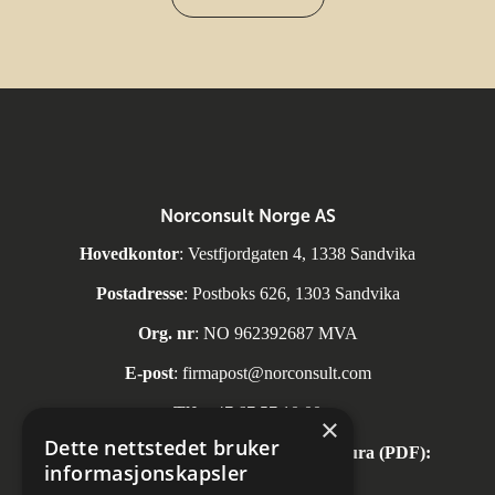
Norconsult Norge AS
Hovedkontor
: Vestfjordgaten 4, 1338 Sandvika
Postadresse
: Postboks 626, 1303 Sandvika
Org. nr
: NO 962392687 MVA
E-post
:
firmapost@norconsult.com
Tlf:
+47 67 57 10 00
×
Dette nettstedet bruker
Automatisk mottak av inngående faktura (PDF):
informasjonskapsler
invoice.no@norconsult.com