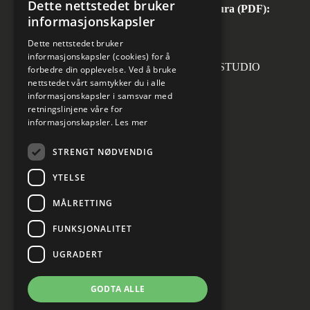
Dette nettstedet bruker
Automatisk mottak av inngående faktura (PDF):
informasjonskapsler
invoice.no@norconsult.com
Dette nettstedet bruker
informasjonskapsler (cookies) for å
Forsidefoto: RASMUS HJORTSHOJ STUDIO
forbedre din opplevelse. Ved å bruke
nettstedet vårt samtykker du i alle
informasjonskapsler i samsvar med
retningslinjene våre for
informasjonskapsler.
Les mer
Sosiale medier
STRENGT NØDVENDIG
YTELSE
MÅLRETTING
Informasjon om personvern
Cookies innstillinger
FUNKSJONALITET
UGRADERT
GODTA ALLE