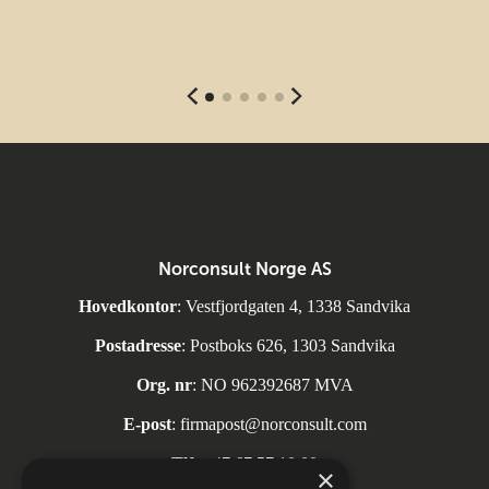
Norconsult Norge AS
Hovedkontor
: Vestfjordgaten 4, 1338 Sandvika
Postadresse
: Postboks 626, 1303 Sandvika
Org. nr
: NO 962392687 MVA
E-post
:
firmapost@norconsult.com
Tlf:
+47 67 57 10 00
×