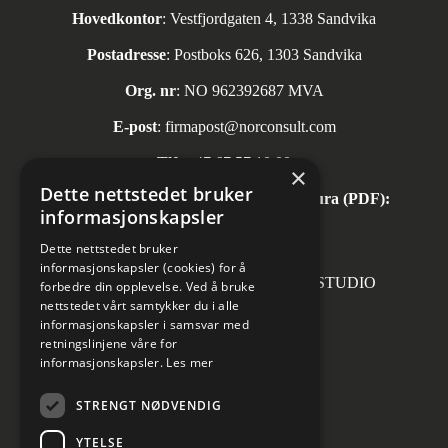
Hovedkontor
: Vestfjordgaten 4, 1338 Sandvika
Postadresse
: Postboks 626, 1303 Sandvika
Org. nr
: NO 962392687 MVA
E-post
:
firmapost@norconsult.com
Tlf:
+47 67 57 10 00
×
Dette nettstedet bruker
Automatisk mottak av inngående faktura (PDF):
informasjonskapsler
invoice.no@norconsult.com
Dette nettstedet bruker
informasjonskapsler (cookies) for å
Forsidefoto: RASMUS HJORTSHOJ STUDIO
forbedre din opplevelse. Ved å bruke
nettstedet vårt samtykker du i alle
informasjonskapsler i samsvar med
retningslinjene våre for
informasjonskapsler.
Les mer
Sosiale medier
STRENGT NØDVENDIG
YTELSE