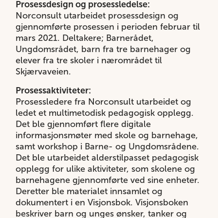
Prosessdesign og prosessledelse:
Norconsult utarbeidet prosessdesign og
gjennomførte prosessen i perioden februar til
mars 2021. Deltakere; Barnerådet,
Ungdomsrådet, barn fra tre barnehager og
elever fra tre skoler i nærområdet til
Skjærvaveien.
Prosessaktiviteter:
Prosessledere fra Norconsult utarbeidet og
ledet et multimetodisk pedagogisk opplegg.
Det ble gjennomført flere digitale
informasjonsmøter med skole og barnehage,
samt workshop i Barne- og Ungdomsrådene.
Det ble utarbeidet alderstilpasset pedagogisk
opplegg for ulike aktiviteter, som skolene og
barnehagene gjennomførte ved sine enheter.
Deretter ble materialet innsamlet og
dokumentert i en Visjonsbok. Visjonsboken
beskriver barn og unges ønsker, tanker og