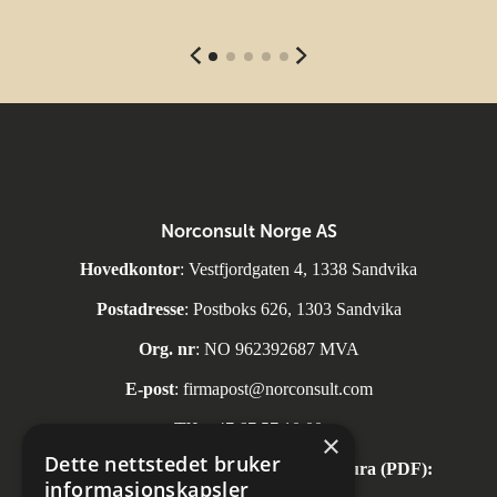
Norconsult Norge AS
Hovedkontor
: Vestfjordgaten 4, 1338 Sandvika
Postadresse
: Postboks 626, 1303 Sandvika
Org. nr
: NO 962392687 MVA
E-post
:
firmapost@norconsult.com
Tlf:
+47 67 57 10 00
×
Dette nettstedet bruker
Automatisk mottak av inngående faktura (PDF):
informasjonskapsler