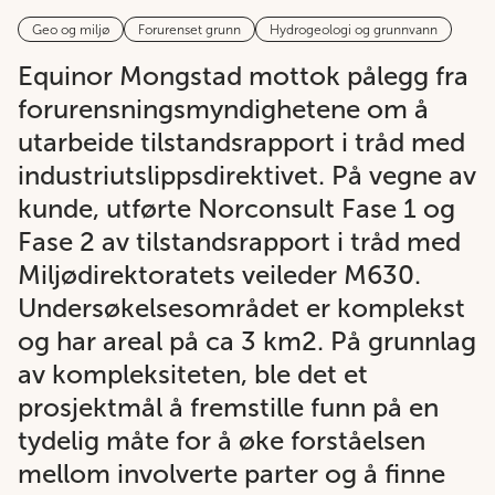
Geo og miljø
Forurenset grunn
Hydrogeologi og grunnvann
Equinor Mongstad mottok pålegg fra
forurensningsmyndighetene om å
utarbeide tilstandsrapport i tråd med
industriutslippsdirektivet. På vegne av
kunde, utførte Norconsult Fase 1 og
Fase 2 av tilstandsrapport i tråd med
Miljødirektoratets veileder M630.
Undersøkelsesområdet er komplekst
og har areal på ca 3 km2. På grunnlag
av kompleksiteten, ble det et
prosjektmål å fremstille funn på en
tydelig måte for å øke forståelsen
mellom involverte parter og å finne