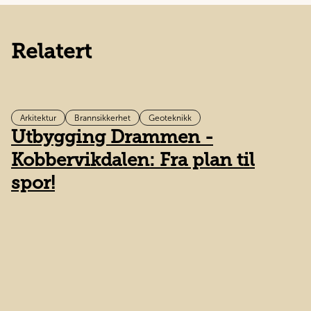
Relatert
Arkitektur
Brannsikkerhet
Geoteknikk
Utbygging Drammen -
K
Kobbervikdalen: Fra plan til
spor!