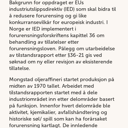
Bakgrunn for oppdraget er EUs
industriutslippsdirektiv (IED) som skal bidra til
å redusere forurensing og gi like
konkurransevilkår for europeisk industri. I
Norge er IED implementert i
forurensningsforskriftens kapittel 36 om
behandling av tillatelser etter
forurensningsloven. Pålegg om utarbeidelse
av tilstandsrapport etter §36-21 gis ved
søknad om ny eller revisjon av eksisterende
tillatelse.
Mongstad oljeraffineri startet produksjon på
midten av 1970 tallet. Arbeidet med
tilstandsrapporten startet med å dele
industriområdet inn etter delområder basert
på funksjon. Innenfor hvert delområde ble
aktivitet, kjemikalier, avfallshåndtering og
historiske søl/ spill som kan ha forårsaket
forurensning kartlagt. De innledende