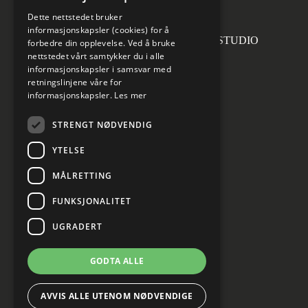
invoice.no@norconsult.com
Dette nettstedet bruker
informasjonskapsler (cookies) for å
Forsidefoto: RASMUS HJORTSHOJ STUDIO
forbedre din opplevelse. Ved å bruke
nettstedet vårt samtykker du i alle
informasjonskapsler i samsvar med
retningslinjene våre for
informasjonskapsler.
Les mer
Sosiale medier
STRENGT NØDVENDIG
YTELSE
MÅLRETTING
Informasjon om personvern
Cookies innstillinger
FUNKSJONALITET
UGRADERT
GODTA ALLE
AVVIS ALLE UTENOM NØDVENDIGE